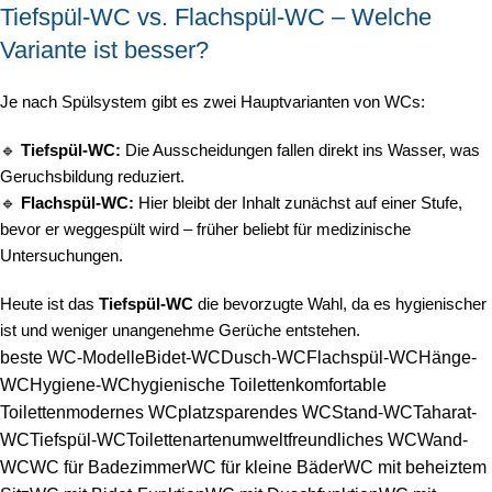
Tiefspül-WC vs. Flachspül-WC – Welche
Variante ist besser?
Je nach Spülsystem gibt es zwei Hauptvarianten von WCs:
🔹
Tiefspül-WC:
Die Ausscheidungen fallen direkt ins Wasser, was
Geruchsbildung reduziert.
🔹
Flachspül-WC:
Hier bleibt der Inhalt zunächst auf einer Stufe,
bevor er weggespült wird – früher beliebt für medizinische
Untersuchungen.
Heute ist das
Tiefspül-WC
die bevorzugte Wahl, da es hygienischer
ist und weniger unangenehme Gerüche entstehen.
beste WC-Modelle
Bidet-WC
Dusch-WC
Flachspül-WC
Hänge-
WC
Hygiene-WC
hygienische Toiletten
komfortable
Toiletten
modernes WC
platzsparendes WC
Stand-WC
Taharat-
WC
Tiefspül-WC
Toilettenarten
umweltfreundliches WC
Wand-
WC
WC für Badezimmer
WC für kleine Bäder
WC mit beheiztem