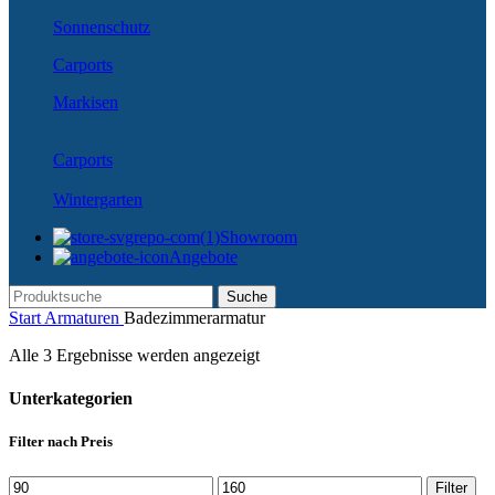
Sonnenschutz
Carports
Markisen
Carports
Wintergarten
Showroom
Angebote
Suche
Start
Armaturen
Badezimmerarmatur
Alle 3 Ergebnisse werden angezeigt
Unterkategorien
Filter nach Preis
Min.
Max.
Filter