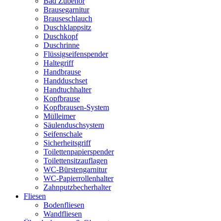
Bad Zubehör
Brausegarnitur
Brauseschlauch
Duschklappsitz
Duschkopf
Duschrinne
Flüssigseifenspender
Haltegriff
Handbrause
Handduschset
Handtuchhalter
Kopfbrause
Kopfbrausen-System
Mülleimer
Säulenduschsystem
Seifenschale
Sicherheitsgriff
Toilettenpapierspender
Toilettensitzauflagen
WC-Bürstengarnitur
WC-Papierrollenhalter
Zahnputzbecherhalter
Fliesen
Bodenfliesen
Wandfliesen