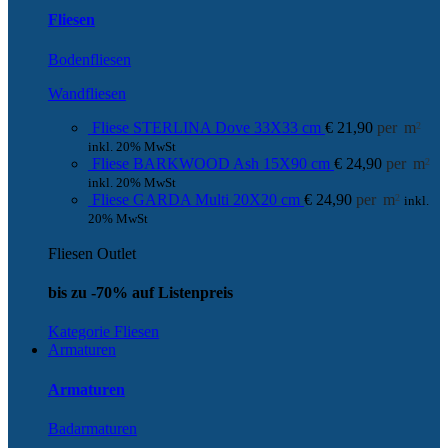
Fliesen
Bodenfliesen
Wandfliesen
Fliese STERLINA Dove 33X33 cm
€
21,90
per
m
2
inkl. 20% MwSt
Fliese BARKWOOD Ash 15X90 cm
€
24,90
per
m
2
inkl. 20% MwSt
Fliese GARDA Multi 20X20 cm
€
24,90
per
m
2
inkl.
20% MwSt
Fliesen Outlet
bis zu -70% auf Listenpreis
Kategorie Fliesen
Armaturen
Armaturen
Badarmaturen