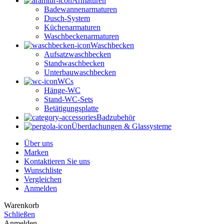
Armaturen
Badewannenarmaturen
Dusch-System
Küchenarmaturen
Waschbeckenarmaturen
Waschbecken
Aufsatzwaschbecken
Standwaschbecken
Unterbauwaschbecken
WCs
Hänge-WC
Stand-WC-Sets
Betätigungsplatte
Badzubehör
Überdachungen & Glassysteme
Über uns
Marken
Kontaktieren Sie uns
Wunschliste
Vergleichen
Anmelden
Warenkorb
Schließen
Anmelden