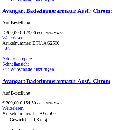
Avangart Badezimmerarmatur Ausf.: Chrom;
BTU.AG2500
Auf Bestellung
Ursprünglicher
Aktueller
€
309,00
€
129,00
inkl. 20% MwSt.
Preis
Preis
Weiterlesen
war:
ist:
Artikelnummer:
BTU.AG2500
€ 309,00
€ 129,00.
-50%
Add to compare
Schnellansicht
Zur Wunschliste hinzufügen
Avangart Badezimmerarmatur Ausf.: Chrom
Auf Bestellung
Ursprünglicher
Aktueller
€
309,00
€
154,50
inkl. 20% MwSt.
Preis
Preis
Weiterlesen
war:
ist:
Artikelnummer:
BT.AG2500
€ 309,00
€ 154,50.
Gewicht
1,85 kg