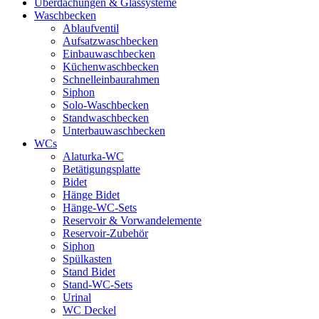
Überdachungen & Glassysteme
Waschbecken
Ablaufventil
Aufsatzwaschbecken
Einbauwaschbecken
Küchenwaschbecken
Schnelleinbaurahmen
Siphon
Solo-Waschbecken
Standwaschbecken
Unterbauwaschbecken
WCs
Alaturka-WC
Betätigungsplatte
Bidet
Hänge Bidet
Hänge-WC-Sets
Reservoir & Vorwandelemente
Reservoir-Zubehör
Siphon
Spülkasten
Stand Bidet
Stand-WC-Sets
Urinal
WC Deckel