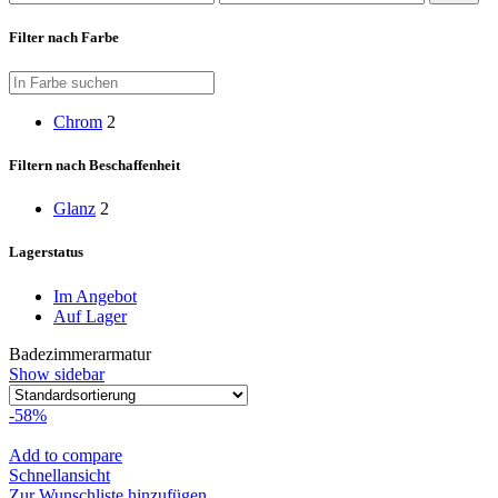
Preis
Preis
Filter nach Farbe
Chrom
2
Filtern nach Beschaffenheit
Glanz
2
Lagerstatus
Im Angebot
Auf Lager
Badezimmerarmatur
Show sidebar
-58%
Add to compare
Schnellansicht
Zur Wunschliste hinzufügen