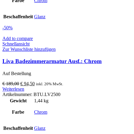
Farbe
Chrom
Beschaffenheit
Glanz
-50%
Add to compare
Schnellansicht
Zur Wunschliste hinzufügen
Liva Badezimmerarmatur Ausf.: Chrom
Auf Bestellung
Ursprünglicher
Aktueller
€
189,00
€
94,50
inkl. 20% MwSt.
Preis
Preis
Weiterlesen
war:
ist:
Artikelnummer:
BTU.LV2500
€ 189,00
€ 94,50.
Gewicht
1,44 kg
Farbe
Chrom
Beschaffenheit
Glanz