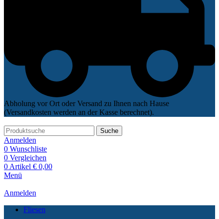
Abholung vor Ort oder Versand zu Ihnen nach Hause
(Versandkosten werden an der Kasse berechnet).
Suche
Anmelden
0
Wunschliste
0
Vergleichen
0
Artikel
€
0,00
Menü
Anmelden
Fliesen