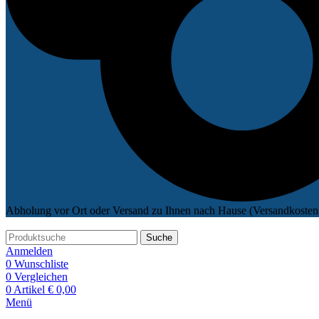
Abholung vor Ort oder Versand zu Ihnen nach Hause (Versandkosten 
Suche
Anmelden
0
Wunschliste
0
Vergleichen
0
Artikel
€
0,00
Menü