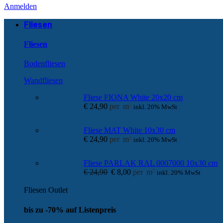
Anmelden
Fliesen
Fliesen
Bodenfliesen
Wandfliesen
Fliese FIONA White 20x20 cm
€
24,90
per
m
2
inkl. 20% MwSt
Fliese MAT White 10x30 cm
€
24,90
per
m
2
inkl. 20% MwSt
Fliese PARLAK RAL 0007000 10x30 cm
€
24,90
€
8,00
per
m
2
inkl. 20% MwSt
Fliesen Outlet
bis zu -70% auf Listenpreis