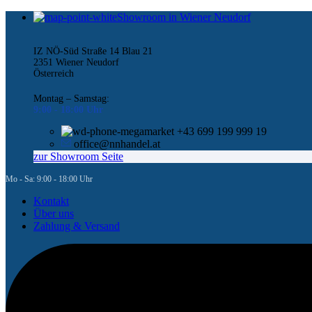
0
Showroom in Wiener Neudorf
IZ NÖ-Süd Straße 14 Blau 21
2351 Wiener Neudorf
Österreich
Montag – Samstag:
9:00 -
18:00 Uhr
+43 699 199 999 19
office@nnhandel.at
zur Showroom Seite
Mo - Sa: 9:00 - 18:00 Uhr
Kontakt
Über uns
Zahlung & Versand