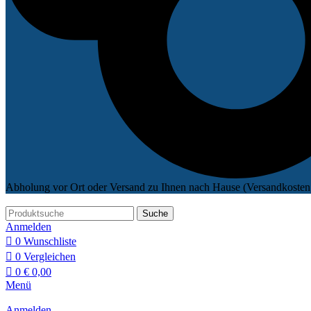
Abholung vor Ort oder Versand zu Ihnen nach Hause (Versandkosten 
Suche
Anmelden
0
Wunschliste
0
Vergleichen
0
€
0,00
Menü
Anmelden