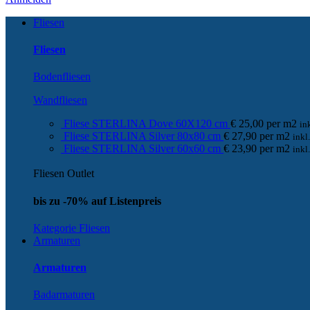
Fliesen
Fliesen
Bodenfliesen
Wandfliesen
Fliese STERLINA Dove 60X120 cm
€
25,00
per
m
2
in
Fliese STERLINA Silver 80x80 cm
€
27,90
per
m
2
ink
Fliese STERLINA Silver 60x60 cm
€
23,90
per
m
2
ink
Fliesen Outlet
bis zu -70% auf Listenpreis
Kategorie Fliesen
Armaturen
Armaturen
Badarmaturen