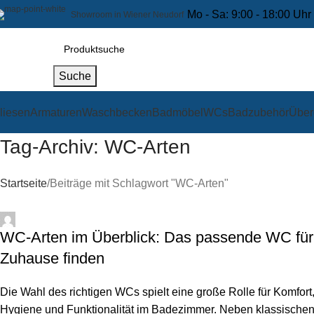
Mo - Sa: 9:00 - 18:00 Uhr
Showroom in Wiener Neudorf
Suche
liesen
Armaturen
Waschbecken
Badmöbel
WCs
Badzubehör
Über
Tag-Archiv: WC-Arten
Startseite
Beiträge mit Schlagwort "WC-Arten"
Özdemir
WC-Arten im Überblick: Das passende WC für 
Zuhause finden
Die Wahl des richtigen WCs spielt eine große Rolle für Komfort
Hygiene und Funktionalität im Badezimmer. Neben klassische