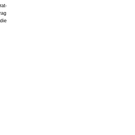
at-
rag
 die