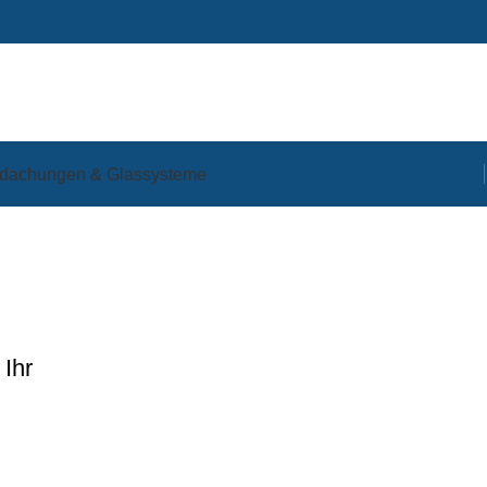
dachungen & Glassysteme
Ihr
,
n