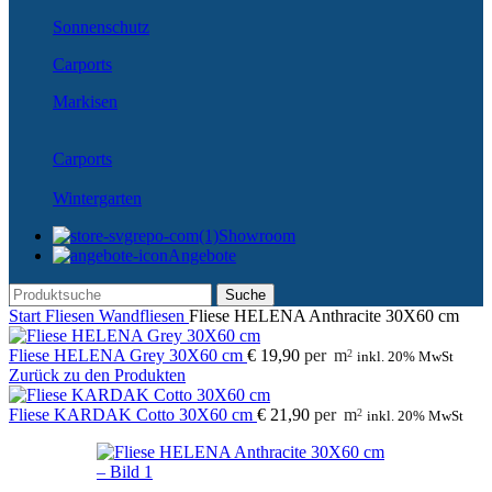
Sonnenschutz
Carports
Markisen
Carports
Wintergarten
Showroom
Angebote
Suche
Start
Fliesen
Wandfliesen
Fliese HELENA Anthracite 30X60 cm
Fliese HELENA Grey 30X60 cm
€
19,90
per
m
2
inkl. 20% MwSt
Zurück zu den Produkten
Fliese KARDAK Cotto 30X60 cm
€
21,90
per
m
2
inkl. 20% MwSt