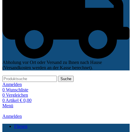
Abholung vor Ort oder Versand zu Ihnen nach Hause
(Versandkosten werden an der Kasse berechnet).
Suche
Anmelden
0
Wunschliste
0
Vergleichen
0
Artikel
€
0,00
Menü
Anmelden
Fliesen