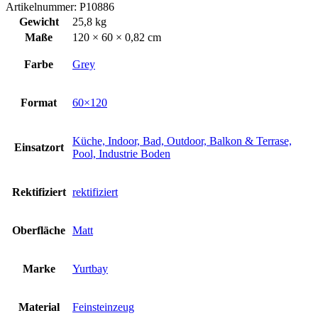
Grey
Artikelnummer:
P10886
60x120
Gewicht
25,8 kg
cm
Maße
120 × 60 × 0,82 cm
Menge
Farbe
Grey
Format
60×120
Küche, Indoor, Bad, Outdoor, Balkon & Terrase,
Einsatzort
Pool, Industrie Boden
Rektifiziert
rektifiziert
Oberfläche
Matt
Marke
Yurtbay
Material
Feinsteinzeug