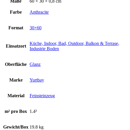
Maße
60 × 30 × 0,8 cm
Farbe
Anthracite
Format
30×60
Küche, Indoor, Bad, Outdoor, Balkon & Terrase,
Einsatzort
Industrie Boden
Oberfläche
Glanz
Marke
Yurtbay
Material
Feinsteinzeug
m² pro Box
1.4²
Gewicht/Box
19.8 kg