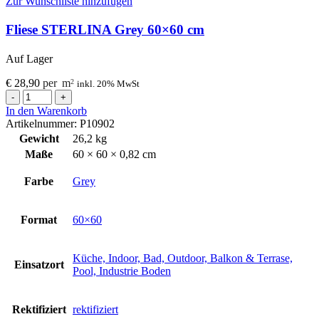
Zur Wunschliste hinzufügen
Fliese STERLINA Grey 60×60 cm
Auf Lager
€
28,90
per
m
2
inkl. 20% MwSt
Fliese
STERLINA
In den Warenkorb
Grey
Artikelnummer:
P10902
60x60
Gewicht
26,2 kg
cm
Maße
60 × 60 × 0,82 cm
Menge
Farbe
Grey
Format
60×60
Küche, Indoor, Bad, Outdoor, Balkon & Terrase,
Einsatzort
Pool, Industrie Boden
Rektifiziert
rektifiziert