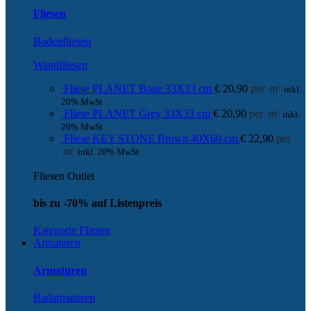
Fliesen
Bodenfliesen
Wandfliesen
Fliese PLANET Bone 33X33 cm
€
20,90
per
m
2
inkl.
20% MwSt
Fliese PLANET Grey 33X33 cm
€
20,90
per
m
2
inkl.
20% MwSt
Fliese KEY STONE Brown 40X60 cm
€
22,90
per
m
2
inkl. 20% MwSt
Fliesen Outlet
bis zu -70% auf Listenpreis
Kategorie Fliesen
Armaturen
Armaturen
Badarmaturen