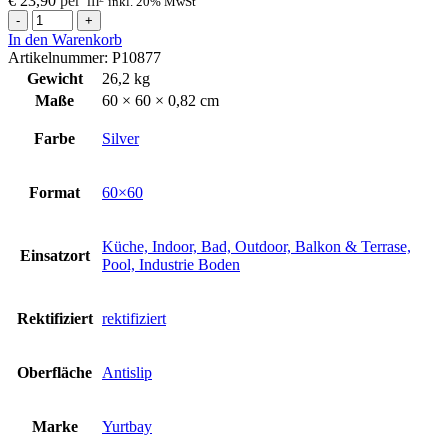
€
23,90
per
m
inkl. 20% MwSt
Fliese
STERLINA
In den Warenkorb
Silver
Artikelnummer:
P10877
60x60
Gewicht
26,2 kg
cm
Maße
60 × 60 × 0,82 cm
Menge
Farbe
Silver
Format
60×60
Küche, Indoor, Bad, Outdoor, Balkon & Terrase,
Einsatzort
Pool, Industrie Boden
Rektifiziert
rektifiziert
Oberfläche
Antislip
Marke
Yurtbay