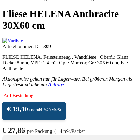
Fliese HELENA Anthracite
30X60 cm
Artikelnummer:
D11309
FLIESE HELENA, Feinsteinzeug , Wandfliese , Oberfl.: Glanz,
Dicke: 8 mm, VPE: 1,4 m2, Opt.: Marmor, Gr.: 30X60 cm, Fa.:
Anthracite
Aktionspreise gelten nur für Lagerware. Bei größeren Mengen als
Lagerbestand bitte um
Anfrage
.
Auf Bestellung
€
19,90
2
/ m
inkl. %20 MwSt
€
27,86
pro Packung
(1.4 m
)
/
Packet
2