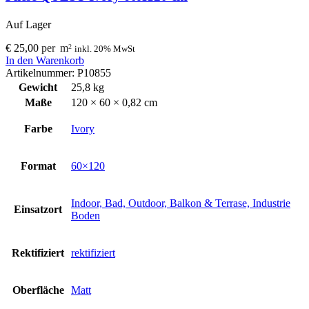
Auf Lager
€
25,00
per
m
2
inkl. 20% MwSt
Fliese
In den Warenkorb
QUEST
Artikelnummer:
P10855
Ivory
Gewicht
25,8 kg
60X120
Maße
120 × 60 × 0,82 cm
cm
Menge
Farbe
Ivory
Format
60×120
Indoor, Bad, Outdoor, Balkon & Terrase, Industrie
Einsatzort
Boden
Rektifiziert
rektifiziert
Oberfläche
Matt