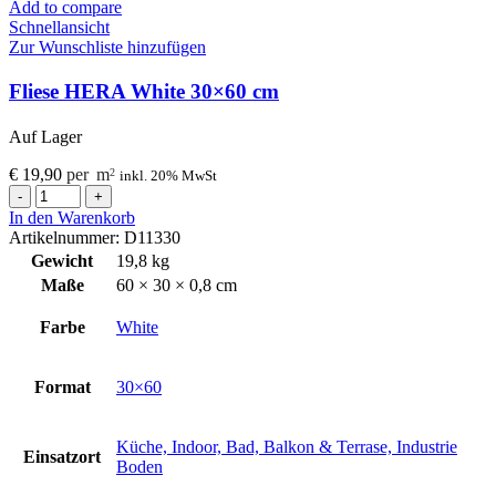
Add to compare
Schnellansicht
Zur Wunschliste hinzufügen
Fliese HERA White 30×60 cm
Auf Lager
€
19,90
per
m
2
inkl. 20% MwSt
Fliese
HERA
In den Warenkorb
White
Artikelnummer:
D11330
30x60
Gewicht
19,8 kg
cm
Maße
60 × 30 × 0,8 cm
Menge
Farbe
White
Format
30×60
Küche, Indoor, Bad, Balkon & Terrase, Industrie
Einsatzort
Boden