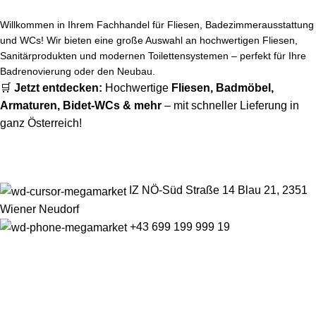
Willkommen in Ihrem Fachhandel für Fliesen, Badezimmerausstattung
und WCs! Wir bieten eine große Auswahl an hochwertigen Fliesen,
Sanitärprodukten und modernen Toilettensystemen – perfekt für Ihre
Badrenovierung oder den Neubau.
🛒
Jetzt entdecken:
Hochwertige
Fliesen
,
Badmöbel
,
Armaturen
,
Bidet-WCs
& mehr
– mit schneller Lieferung in
ganz Österreich!
IZ NÖ-Süd Straße 14 Blau 21, 2351
Wiener Neudorf
+43 699 199 999 19
office@nnhandel.at
Informationen
Shop
Häufige Fragen (FAQ) – Alles rund um Fliesen, Bad und WC