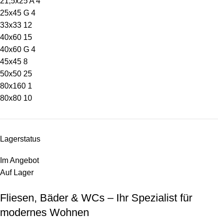
21,5x25 A
4
25x45 G
4
33x33
12
40x60
15
40x60 G
4
45x45
8
50x50
25
80x160
1
80x80
10
Lagerstatus
Im Angebot
Auf Lager
Fliesen, Bäder & WCs – Ihr Spezialist für
modernes Wohnen