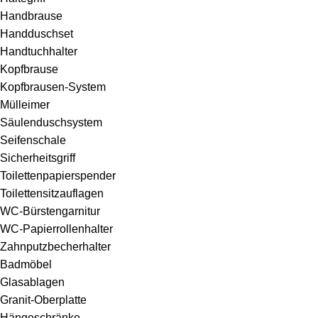
Handbrause
Handduschset
Handtuchhalter
Kopfbrause
Kopfbrausen-System
Mülleimer
Säulenduschsystem
Seifenschale
Sicherheitsgriff
Toilettenpapierspender
Toilettensitzauflagen
WC-Bürstengarnitur
WC-Papierrollenhalter
Zahnputzbecherhalter
Badmöbel
Glasablagen
Granit-Oberplatte
Hängeschränke