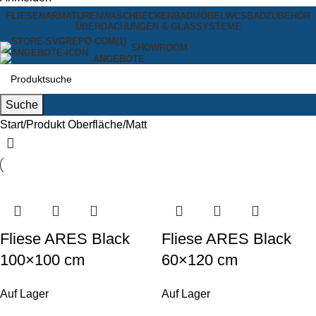
FLIESEN
ARMATUREN
WASCHBECKEN
BADMÖBEL
WCS
BADZUBEHÖR
ÜBERDACHUNGEN & GLASSYSTEME
SHOWROOM
ANGEBOTE
Suche
Start
Produkt Oberfläche
Matt
Fliese ARES Black
Fliese ARES Black
100×100 cm
60×120 cm
Auf Lager
Auf Lager