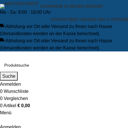
SHOWROOM IN WIENER NEUDORF
Mo - Sa: 9:00 - 18:00 Uhr
KONTAKT
ÜBER UNS
ZAHLUNG & VERSAND
Abholung vor Ort oder Versand zu Ihnen nach Hause
(Versandkosten werden an der Kasse berechnet).
Abholung vor Ort oder Versand zu Ihnen nach Hause
(Versandkosten werden an der Kasse berechnet).
Suche
Anmelden
0
Wunschliste
0
Vergleichen
0
Artikel
€
0,00
Menü
Anmelden