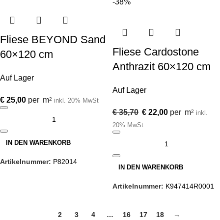
-38%
Fliese BEYOND Sand
Fliese Cardostone
60×120 cm
Anthrazit 60×120 cm
Auf Lager
Auf Lager
€
25,00
per
m
2
inkl. 20% MwSt
€
35,70
€
22,00
per
m
2
inkl.
20% MwSt
IN DEN WARENKORB
Artikelnummer:
P82014
IN DEN WARENKORB
Artikelnummer:
K947414R0001
1
2
3
4
…
16
17
18
→