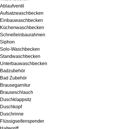
Ablaufventil
Aufsatzwaschbecken
Einbauwaschbecken
Küchenwaschbecken
Schnelleinbaurahmen
Siphon
Solo-Waschbecken
Standwaschbecken
Unterbauwaschbecken
Badzubehör
Bad Zubehör
Brausegarnitur
Brauseschlauch
Duschklappsitz
Duschkopf
Duschrinne
Flüssigseifenspender
Haltegriff