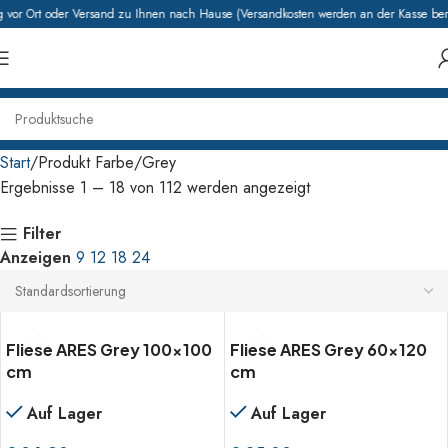
or Ort oder Versand zu Ihnen nach Hause (Versandkosten werden an der Kasse bere
Start
Produkt Farbe
Grey
Ergebnisse 1 – 18 von 112 werden angezeigt
Filter
Anzeigen
9
12
18
24
Fliese ARES Grey 100×100
Fliese ARES Grey 60×120
cm
cm
Auf Lager
Auf Lager