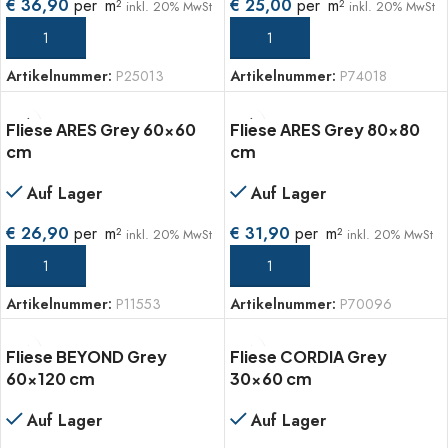
€
36,90
per
m
€
25,00
per
m
2
2
inkl. 20% MwSt
inkl. 20% MwSt
IN DEN WARENKORB
IN DEN WARENKORB
Artikelnummer:
P25013
Artikelnummer:
P74018
Fliese ARES Grey 60×60
Fliese ARES Grey 80×80
cm
cm
Auf Lager
Auf Lager
€
26,90
per
m
€
31,90
per
m
2
2
inkl. 20% MwSt
inkl. 20% MwSt
IN DEN WARENKORB
IN DEN WARENKORB
Artikelnummer:
P11553
Artikelnummer:
P70096
Fliese BEYOND Grey
Fliese CORDIA Grey
60×120 cm
30×60 cm
Auf Lager
Auf Lager