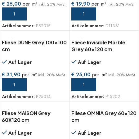
€
25,00
per
m
€
19,90
per
m
2
2
inkl. 20% MwSt
inkl. 20% MwSt
IN DEN WARENKORB
IN DEN WARENKORB
Artikelnummer:
P82015
Artikelnummer:
D11331
Fliese DUNE Grey 100×100
Fliese Invisible Marble
cm
Grey 60×120 cm
Auf Lager
Auf Lager
€
31,90
per
m
€
25,00
per
m
2
2
inkl. 20% MwSt
inkl. 20% MwSt
IN DEN WARENKORB
IN DEN WARENKORB
Artikelnummer:
P25014
Artikelnummer:
P15202
Fliese MAISON Grey
Fliese OMNIA Grey 60×120
60X120 cm
cm
Auf Lager
Auf Lager