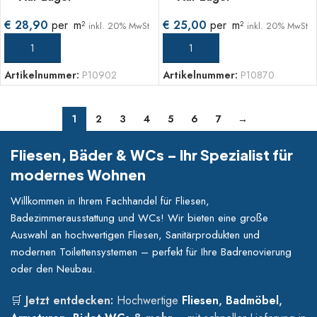
€
28,90
per
m
€
25,00
per
m
2
2
inkl. 20% MwSt
inkl. 20% MwSt
IN DEN WARENKORB
IN DEN WARENKORB
Artikelnummer:
P10902
Artikelnummer:
P10870
1
2
3
4
5
6
7
→
Fliesen, Bäder & WCs – Ihr Spezialist für
modernes Wohnen
Willkommen in Ihrem Fachhandel für Fliesen,
Badezimmerausstattung und WCs! Wir bieten eine große
Auswahl an hochwertigen Fliesen, Sanitärprodukten und
modernen Toilettensystemen – perfekt für Ihre Badrenovierung
oder den Neubau.
🛒
Jetzt entdecken:
Hochwertige
Fliesen
,
Badmöbel
,