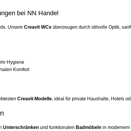
ungen bei NN Handel
rds. Unsere
Creavit WCs
überzeugen durch stilvolle Optik, san
mehr Hygiene
imalen Komfort
iebtesten
Creavit-Modelle
, ideal für private Haushalte, Hotels 
en
en
Unterschränken
und funktionalen
Badmöbeln
in modernem 