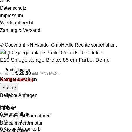
AGB
Datenschutz
Impressum
Wiederrufsrecht
Zahlung & Versand:
© Copyright NN Handel GmbH Alle Rechte vorbehalten.
E10 Spiegelablage Breite: 85 cm Farbe: Defne
€
29,50
€
59,00
inkl. 20% MwSt.
Kategorie wählen
Auf Bestellung
Suche
Beliebte Anfragen
Menü
Fliesen
0
Wunschliste
Waschbeckenarmaturen
0
Vergleichen
Badezimmerarmatur
0
Artikel
Warenkorb
Waschbecken