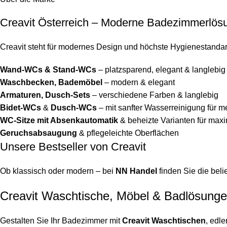
Creavit Österreich – Moderne Badezimmerlös
Creavit steht für modernes Design und höchste Hygienestanda
Wand-WCs & Stand-WCs
– platzsparend, elegant & langlebig
Waschbecken, Bademöbel
– modern & elegant
Armaturen, Dusch-Sets
– verschiedene Farben & langlebig
Bidet-WCs
&
Dusch-WCs
– mit sanfter Wasserreinigung für 
WC-Sitze mit Absenkautomatik
& beheizte Varianten für max
Geruchsabsaugung
& pflegeleichte Oberflächen
Unsere Bestseller von Creavit
Ob klassisch oder modern – bei
NN Handel
finden Sie die bel
Creavit Waschtische, Möbel & Badlösung
Gestalten Sie Ihr Badezimmer mit
Creavit Waschtischen
, edl