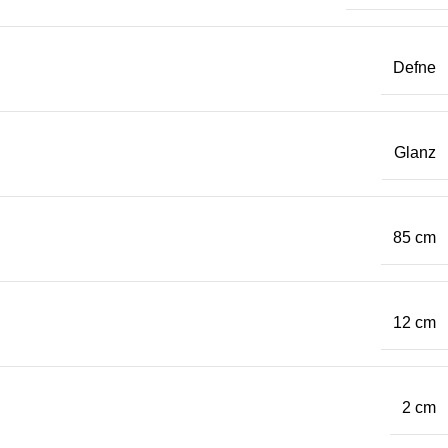
Defne
Glanz
85 cm
12 cm
2 cm