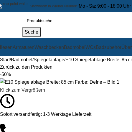
Mo - Sa: 9:00 - 18:00 Uhr
Showroom in Wiener Neudorf
Suche
liesen
Armaturen
Waschbecken
Badmöbel
WCs
Badzubehör
Über
Start
Badmöbel
Spiegelablage
E10 Spiegelablage Breite: 85 c
Zurück zu den Produkten
-50%
Klick zum Vergrößern
Sofort versandfertig: 1-3 Werktage Lieferzeit