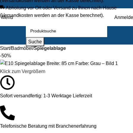
(Versandkosten werden an der Kasse berechnet).
Abholung vor Ort oder Versand zu Ihnen nach Hause
(Versandkosten werden an der Kasse berechnet).
Menü
Anmeld
Suche
Start
Badmöbel
Spiegelablage
-50%
Klick zum Vergrößern
Sofort versandfertig: 1-3 Werktage Lieferzeit
Telefonische Beratung mit Branchenerfahrung