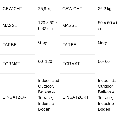
GEWICHT
25,8 kg
GEWICHT
26,2 kg
120 × 60 ×
60 × 60 × 
MASSE
MASSE
0,82 cm
cm
Grey
Grey
FARBE
FARBE
60×120
60×60
FORMAT
FORMAT
Indoor, Bad,
Indoor, Ba
Outdoor,
Outdoor,
Balkon &
Balkon &
EINSATZORT
EINSATZORT
Terrase,
Terrase,
Industrie
Industrie
Boden
Boden