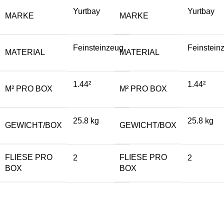
Yurtbay
Yurtbay
MARKE
MARKE
Feinsteinzeug
Feinstein
MATERIAL
MATERIAL
1.44²
1.44²
M² PRO BOX
M² PRO BOX
25.8 kg
25.8 kg
GEWICHT/BOX
GEWICHT/BOX
FLIESE PRO
FLIESE PRO
2
2
BOX
BOX