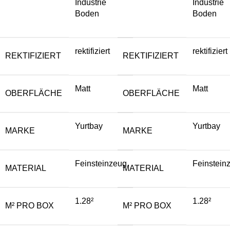
Industrie
Industrie
Boden
Boden
rektifiziert
rektifiziert
REKTIFIZIERT
REKTIFIZIERT
Matt
Matt
OBERFLÄCHE
OBERFLÄCHE
Yurtbay
Yurtbay
MARKE
MARKE
Feinsteinzeug
Feinstein
MATERIAL
MATERIAL
1.28²
1.28²
M² PRO BOX
M² PRO BOX