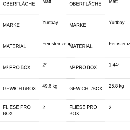
Matt
Matt
OBERFLÄCHE
OBERFLÄCHE
Yurtbay
Yurtbay
MARKE
MARKE
Feinsteinzeug
Feinstein
MATERIAL
MATERIAL
2²
1.44²
M² PRO BOX
M² PRO BOX
49.6 kg
25.8 kg
GEWICHT/BOX
GEWICHT/BOX
FLIESE PRO
FLIESE PRO
2
2
BOX
BOX