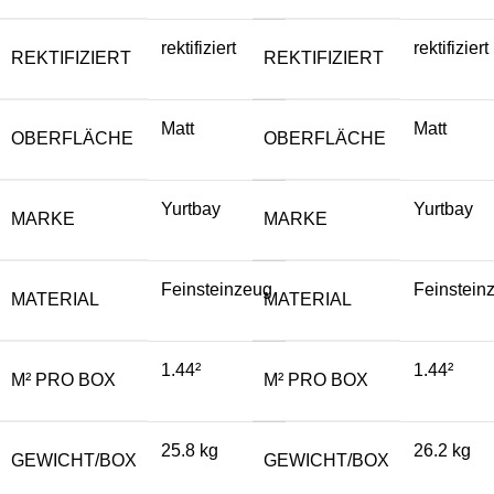
rektifiziert
rektifiziert
REKTIFIZIERT
REKTIFIZIERT
Matt
Matt
OBERFLÄCHE
OBERFLÄCHE
Yurtbay
Yurtbay
MARKE
MARKE
Feinsteinzeug
Feinstein
MATERIAL
MATERIAL
1.44²
1.44²
M² PRO BOX
M² PRO BOX
25.8 kg
26.2 kg
GEWICHT/BOX
GEWICHT/BOX