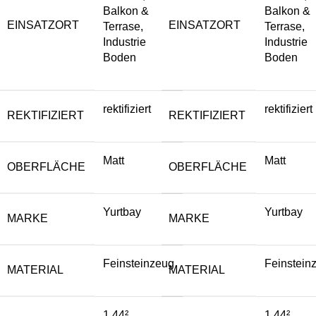
Balkon &
Balkon &
EINSATZORT
EINSATZORT
Terrase,
Terrase,
Industrie
Industrie
Boden
Boden
rektifiziert
rektifiziert
REKTIFIZIERT
REKTIFIZIERT
Matt
Matt
OBERFLÄCHE
OBERFLÄCHE
Yurtbay
Yurtbay
MARKE
MARKE
Feinsteinzeug
Feinstein
MATERIAL
MATERIAL
1.44²
1.44²