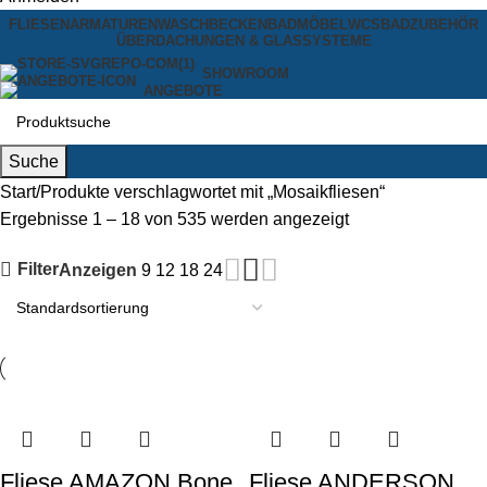
FLIESEN
ARMATUREN
WASCHBECKEN
BADMÖBEL
WCS
BADZUBEHÖR
ÜBERDACHUNGEN & GLASSYSTEME
SHOWROOM
ANGEBOTE
Suche
Start
Produkte verschlagwortet mit „Mosaikfliesen“
Ergebnisse 1 – 18 von 535 werden angezeigt
Filter
Anzeigen
9
12
18
24
Fliese AMAZON Bone
Fliese ANDERSON