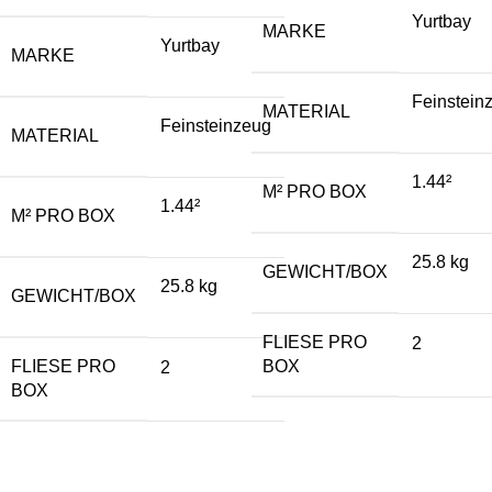
Yurtbay
MARKE
Yurtbay
MARKE
Feinstein
MATERIAL
Feinsteinzeug
MATERIAL
1.44²
M² PRO BOX
1.44²
M² PRO BOX
25.8 kg
GEWICHT/BOX
25.8 kg
GEWICHT/BOX
FLIESE PRO
2
FLIESE PRO
BOX
2
BOX