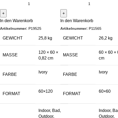
In den Warenkorb
In den Warenkorb
Artikelnummer:
P19525
Artikelnummer:
P11565
GEWICHT
25,8 kg
GEWICHT
26,2 kg
120 × 60 ×
60 × 60 × 
MASSE
MASSE
0,82 cm
cm
Ivory
Ivory
FARBE
FARBE
60×120
60×60
FORMAT
FORMAT
Indoor, Bad,
Indoor, Ba
Outdoor,
Outdoor,