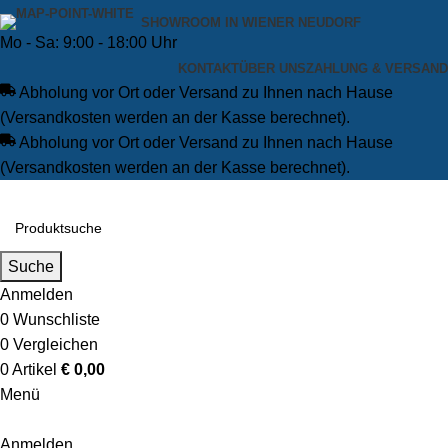
SHOWROOM IN WIENER NEUDORF
Mo - Sa: 9:00 - 18:00 Uhr
KONTAKT
ÜBER UNS
ZAHLUNG & VERSAND
Abholung vor Ort oder Versand zu Ihnen nach Hause
(Versandkosten werden an der Kasse berechnet).
Abholung vor Ort oder Versand zu Ihnen nach Hause
(Versandkosten werden an der Kasse berechnet).
Suche
Anmelden
0
Wunschliste
0
Vergleichen
0
Artikel
€
0,00
Menü
Anmelden