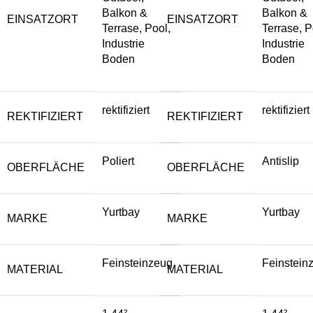
Balkon &
Balkon &
EINSATZORT
EINSATZORT
Terrase, Pool,
Terrase, P
Industrie
Industrie
Boden
Boden
rektifiziert
rektifiziert
REKTIFIZIERT
REKTIFIZIERT
Poliert
Antislip
OBERFLÄCHE
OBERFLÄCHE
Yurtbay
Yurtbay
MARKE
MARKE
Feinsteinzeug
Feinstein
MATERIAL
MATERIAL