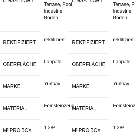
EINSATZORT
EINSATZORT
Terrase, Pool,
Terrase, P
Industrie
Industrie
Boden
Boden
rektifiziert
rektifiziert
REKTIFIZIERT
REKTIFIZIERT
Lappato
Lappato
OBERFLÄCHE
OBERFLÄCHE
Yurtbay
Yurtbay
MARKE
MARKE
Feinsteinzeug
Feinstein
MATERIAL
MATERIAL
1.28²
1.28²
M² PRO BOX
M² PRO BOX