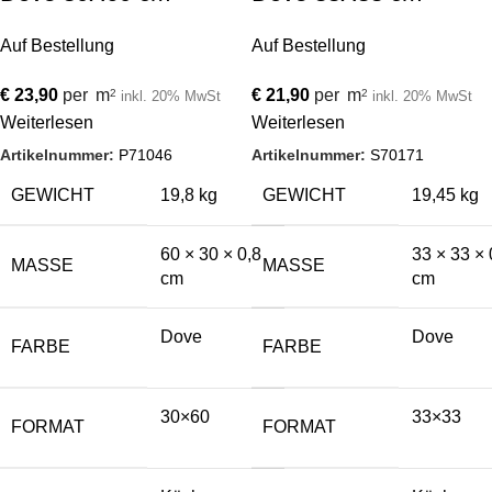
Auf Bestellung
Auf Bestellung
€
23,90
per
m
€
21,90
per
m
2
2
inkl. 20% MwSt
inkl. 20% MwSt
Weiterlesen
Weiterlesen
Artikelnummer:
P71046
Artikelnummer:
S70171
GEWICHT
19,8 kg
GEWICHT
19,45 kg
60 × 30 × 0,8
33 × 33 × 
MASSE
MASSE
cm
cm
Dove
Dove
FARBE
FARBE
30×60
33×33
FORMAT
FORMAT