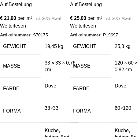
Auf Bestellung
Auf Bestellung
€
21,90
per
m
€
25,00
per
m
2
2
inkl. 20% MwSt
inkl. 20% MwSt
Weiterlesen
Weiterlesen
Artikelnummer:
S70175
Artikelnummer:
P19697
GEWICHT
19,45 kg
GEWICHT
25,8 kg
33 × 33 × 0,76
120 × 60 
MASSE
MASSE
cm
0,82 cm
Dove
Dove
FARBE
FARBE
33×33
60×120
FORMAT
FORMAT
Küche,
Küche,