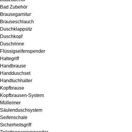
Bad Zubehör
Brausegarnitur
Brauseschlauch
Duschklappsitz
Duschkopf
Duschrinne
Flüssigseifenspender
Haltegriff
Handbrause
Handduschset
Handtuchhalter
Kopfbrause
Kopfbrausen-System
Mülleimer
Säulenduschsystem
Seifenschale
Sicherheitsgriff