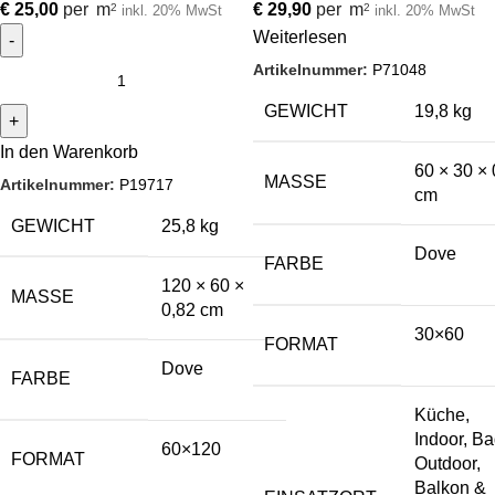
€
25,00
per
m
€
29,90
per
m
2
2
inkl. 20% MwSt
inkl. 20% MwSt
Weiterlesen
Artikelnummer:
P71048
GEWICHT
19,8 kg
In den Warenkorb
60 × 30 × 
MASSE
Artikelnummer:
P19717
cm
GEWICHT
25,8 kg
Dove
FARBE
120 × 60 ×
MASSE
0,82 cm
30×60
FORMAT
Dove
FARBE
Küche,
Indoor, Ba
60×120
FORMAT
Outdoor,
Balkon &