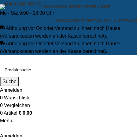
SHOWROOM IN WIENER NEUDORF
Mo - Sa: 9:00 - 18:00 Uhr
KONTAKT
ÜBER UNS
ZAHLUNG & VERSAND
Abholung vor Ort oder Versand zu Ihnen nach Hause
(Versandkosten werden an der Kasse berechnet).
Abholung vor Ort oder Versand zu Ihnen nach Hause
(Versandkosten werden an der Kasse berechnet).
Suche
Anmelden
0
Wunschliste
0
Vergleichen
0
Artikel
€
0,00
Menü
Anmelden