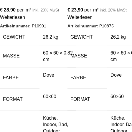
€
28,90
per
m
€
23,90
per
m
2
2
inkl. 20% MwSt
inkl. 20% MwSt
Weiterlesen
Weiterlesen
Artikelnummer:
P10901
Artikelnummer:
P10875
GEWICHT
26,2 kg
GEWICHT
26,2 kg
60 × 60 × 0,82
60 × 60 × 
MASSE
MASSE
cm
cm
Dove
Dove
FARBE
FARBE
60×60
60×60
FORMAT
FORMAT
Küche,
Küche,
Indoor, Bad,
Indoor, Ba
Outdoor,
Outdoor,