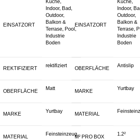
Küche,
Küche,
Indoor, Bad,
Indoor, Ba
Outdoor,
Outdoor,
Balkon &
Balkon &
EINSATZORT
EINSATZORT
Terrase, Pool,
Terrase, P
Industrie
Industrie
Boden
Boden
rektifiziert
Antislip
REKTIFIZIERT
OBERFLÄCHE
Matt
Yurtbay
OBERFLÄCHE
MARKE
Yurtbay
Feinstein
MARKE
MATERIAL
Feinsteinzeug
1.2²
MATERIAL
M² PRO BOX