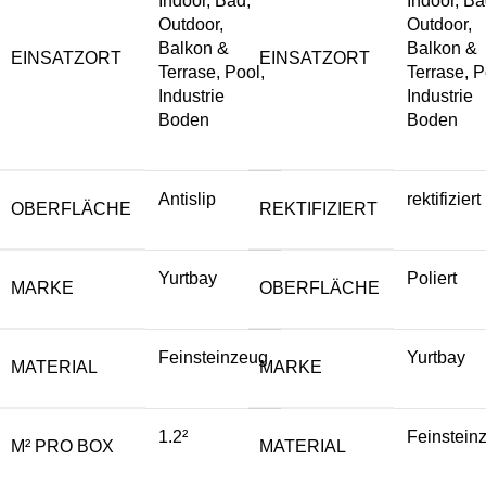
Indoor, Bad,
Indoor, Ba
Outdoor,
Outdoor,
Balkon &
Balkon &
EINSATZORT
EINSATZORT
Terrase, Pool,
Terrase, P
Industrie
Industrie
Boden
Boden
Antislip
rektifiziert
OBERFLÄCHE
REKTIFIZIERT
Yurtbay
Poliert
MARKE
OBERFLÄCHE
Feinsteinzeug
Yurtbay
MATERIAL
MARKE
1.2²
Feinstein
M² PRO BOX
MATERIAL