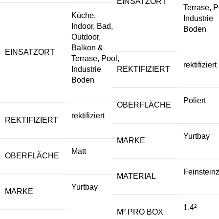
EINSATZORT
Terrase, P
Küche,
Industrie
Indoor, Bad,
Boden
Outdoor,
Balkon &
EINSATZORT
Terrase, Pool,
rektifiziert
Industrie
REKTIFIZIERT
Boden
Poliert
OBERFLÄCHE
rektifiziert
REKTIFIZIERT
Yurtbay
MARKE
Matt
OBERFLÄCHE
Feinstein
MATERIAL
Yurtbay
MARKE
1.4²
M² PRO BOX