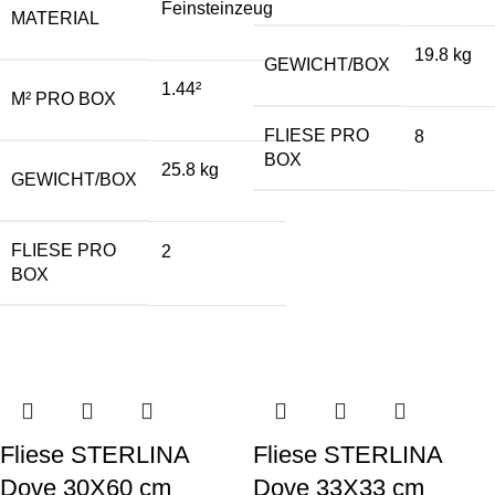
Feinsteinzeug
MATERIAL
19.8 kg
GEWICHT/BOX
1.44²
M² PRO BOX
FLIESE PRO
8
BOX
25.8 kg
GEWICHT/BOX
FLIESE PRO
2
BOX
Fliese STERLINA
Fliese STERLINA
Dove 30X60 cm
Dove 33X33 cm