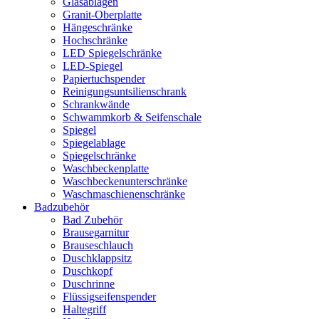
Glasablagen
Granit-Oberplatte
Hängeschränke
Hochschränke
LED Spiegelschränke
LED-Spiegel
Papiertuchspender
Reinigungsuntsilienschrank
Schrankwände
Schwammkorb & Seifenschale
Spiegel
Spiegelablage
Spiegelschränke
Waschbeckenplatte
Waschbeckenunterschränke
Waschmaschienenschränke
Badzubehör
Bad Zubehör
Brausegarnitur
Brauseschlauch
Duschklappsitz
Duschkopf
Duschrinne
Flüssigseifenspender
Haltegriff