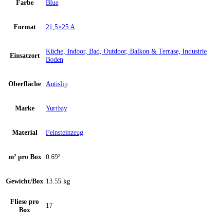
Farbe
Blue
Format
21,5×25 A
Küche, Indoor, Bad, Outdoor, Balkon & Terrase, Industrie
Einsatzort
Boden
Oberfläche
Antislip
Marke
Yurtbay
Material
Feinsteinzeug
m² pro Box
0.69²
Gewicht/Box
13.55 kg
Fliese pro
17
Box