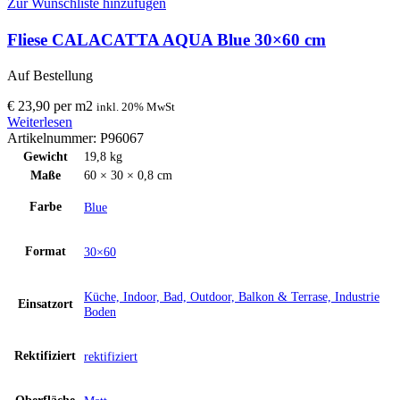
Zur Wunschliste hinzufügen
Fliese CALACATTA AQUA Blue 30×60 cm
Auf Bestellung
€
23,90
per
m
2
inkl. 20% MwSt
Weiterlesen
Artikelnummer:
P96067
Gewicht
19,8 kg
Maße
60 × 30 × 0,8 cm
Farbe
Blue
Format
30×60
Küche, Indoor, Bad, Outdoor, Balkon & Terrase, Industrie
Einsatzort
Boden
Rektifiziert
rektifiziert