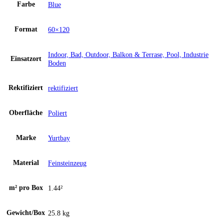
Farbe
Blue
Format
60×120
Indoor, Bad, Outdoor, Balkon & Terrase, Pool, Industrie
Einsatzort
Boden
Rektifiziert
rektifiziert
Oberfläche
Poliert
Marke
Yurtbay
Material
Feinsteinzeug
m² pro Box
1.44²
Gewicht/Box
25.8 kg