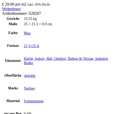
€
29,90
per
m
2
inkl. 20% MwSt
Weiterlesen
Artikelnummer:
S28207
Gewicht
13,55 kg
Maße
25 × 21,5 × 0,9 cm
Farbe
Blue
Format
21,5×25 A
Küche, Indoor, Bad, Outdoor, Balkon & Terrase, Industrie
Einsatzort
Boden
Oberfläche
Antislip
Marke
Yurtbay
Material
Feinsteinzeug
m² pro Box
0.69²