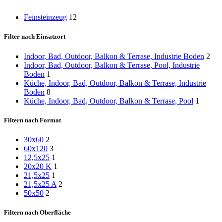
Feinsteinzeug
12
Filter nach Einsatzort
Indoor, Bad, Outdoor, Balkon & Terrase, Industrie Boden
2
Indoor, Bad, Outdoor, Balkon & Terrase, Pool, Industrie
Boden
1
Küche, Indoor, Bad, Outdoor, Balkon & Terrase, Industrie
Boden
8
Küche, Indoor, Bad, Outdoor, Balkon & Terrase, Pool
1
Filtern nach Format
30x60
2
60x120
3
12,5x25
1
20x20 K
1
21,5x25
1
21,5x25 A
2
50x50
2
Filtern nach Oberfläche