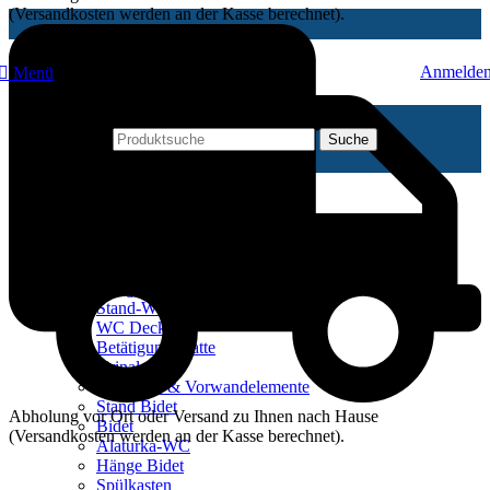
(Versandkosten werden an der Kasse berechnet).
Anmelde
Menü
Suche
Schließen
Unterkategorien
WCs
Hänge-WC-Sets
Stand-WC-Sets
WC Deckel
Betätigungsplatte
Urinal
Reservoir & Vorwandelemente
Stand Bidet
Abholung vor Ort oder Versand zu Ihnen nach Hause
Bidet
(Versandkosten werden an der Kasse berechnet).
Alaturka-WC
Hänge Bidet
Spülkasten