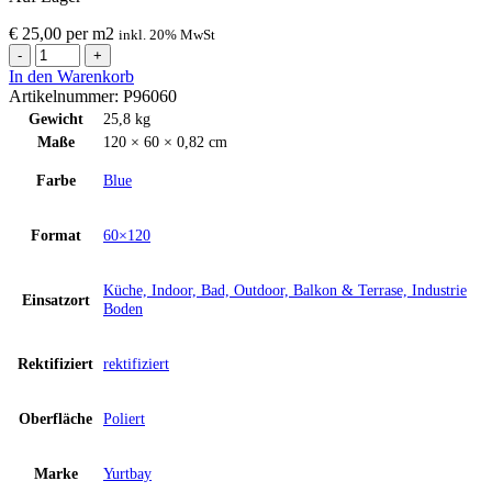
€
25,00
per
m
2
inkl. 20% MwSt
Fliese
CALACATTA
In den Warenkorb
AQUA
Artikelnummer:
P96060
Blue
Gewicht
25,8 kg
60x120
Maße
120 × 60 × 0,82 cm
cm
Menge
Farbe
Blue
Format
60×120
Küche, Indoor, Bad, Outdoor, Balkon & Terrase, Industrie
Einsatzort
Boden
Rektifiziert
rektifiziert
Oberfläche
Poliert
Marke
Yurtbay