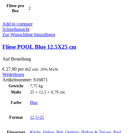
Fliese pro
2
Box
Add to compare
Schnellansicht
Zur Wunschliste hinzufügen
Fliese POOL Blue 12.5X25 cm
Auf Bestellung
€
27,90
per
m
2
inkl. 20% MwSt
Weiterlesen
Artikelnummer:
S16871
Gewicht
7,75 kg
Maße
25 × 12,5 × 0,79 cm
Farbe
Blue
Format
12,5×25
Einsatzort
Küche, Indoor, Bad, Outdoor, Balkon & Terrase, Pool