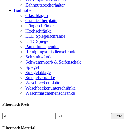
Zahnputzbecherhalter
Badmöbel
Glasablagen
Granit-Oberplatte
Hängeschränke
Hochschränke
LED Spiegelschränke
LED-Spiegel
Papiertuchspender
Reinigungsuntsilienschrank
Schrankwände
Schwammkorb & Seifenschale
Spiegel
Spiegelablage
Spiegelschränke
Waschbeckenplatte
Waschbeckenunterschränke
Waschmaschienenschränke
Filter nach Preis
Min.
Max.
Filter
Preis
Preis
Filter nach Material