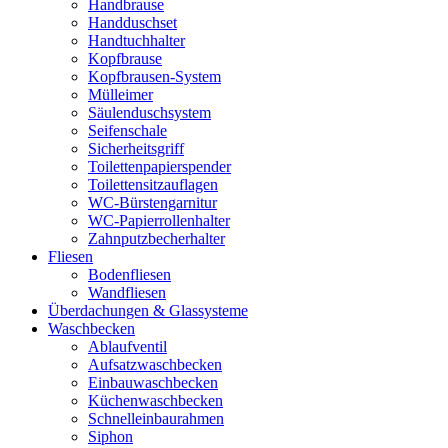
Handbrause
Handduschset
Handtuchhalter
Kopfbrause
Kopfbrausen-System
Mülleimer
Säulenduschsystem
Seifenschale
Sicherheitsgriff
Toilettenpapierspender
Toilettensitzauflagen
WC-Bürstengarnitur
WC-Papierrollenhalter
Zahnputzbecherhalter
Fliesen
Bodenfliesen
Wandfliesen
Überdachungen & Glassysteme
Waschbecken
Ablaufventil
Aufsatzwaschbecken
Einbauwaschbecken
Küchenwaschbecken
Schnelleinbaurahmen
Siphon