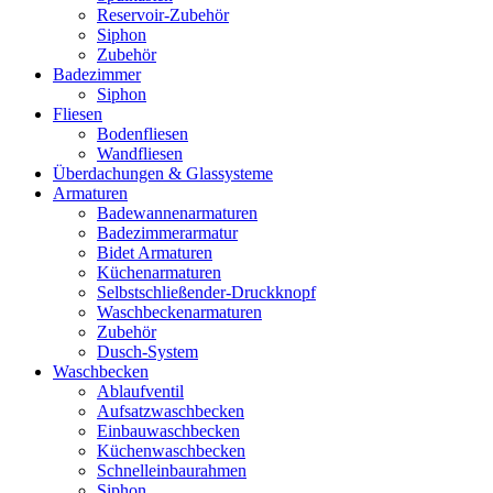
Reservoir-Zubehör
Siphon
Zubehör
Badezimmer
Siphon
Fliesen
Bodenfliesen
Wandfliesen
Überdachungen & Glassysteme
Armaturen
Badewannenarmaturen
Badezimmerarmatur
Bidet Armaturen
Küchenarmaturen
Selbstschließender-Druckknopf
Waschbeckenarmaturen
Zubehör
Dusch-System
Waschbecken
Ablaufventil
Aufsatzwaschbecken
Einbauwaschbecken
Küchenwaschbecken
Schnelleinbaurahmen
Siphon