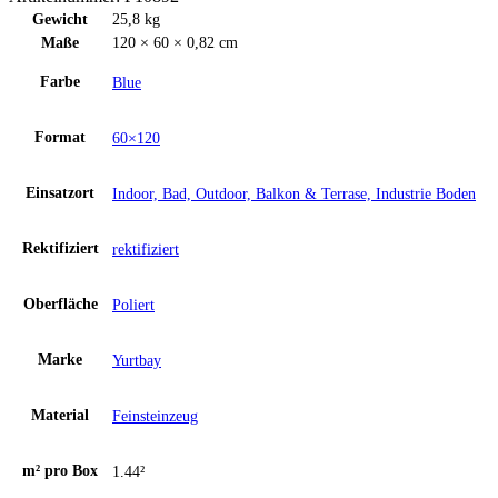
60x120
Gewicht
25,8 kg
cm
Maße
120 × 60 × 0,82 cm
Menge
Farbe
Blue
Format
60×120
Einsatzort
Indoor, Bad, Outdoor, Balkon & Terrase, Industrie Boden
Rektifiziert
rektifiziert
Oberfläche
Poliert
Marke
Yurtbay
Material
Feinsteinzeug
m² pro Box
1.44²