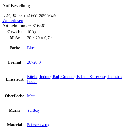
Auf Bestellung
€
24,90
per
m
2
inkl. 20% MwSt
Weiterlesen
Artikelnummer:
S16861
Gewicht
10 kg
Maße
20 × 20 × 0,7 cm
Farbe
Blue
Format
20×20 K
Küche, Indoor, Bad, Outdoor, Balkon & Terrase, Industrie
Einsatzort
Boden
Oberfläche
Matt
Marke
Yurtbay
Material
Feinsteinzeug