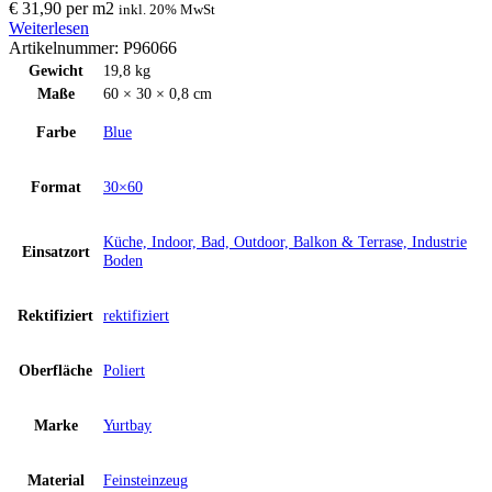
€
31,90
per
m
2
inkl. 20% MwSt
Weiterlesen
Artikelnummer:
P96066
Gewicht
19,8 kg
Maße
60 × 30 × 0,8 cm
Farbe
Blue
Format
30×60
Küche, Indoor, Bad, Outdoor, Balkon & Terrase, Industrie
Einsatzort
Boden
Rektifiziert
rektifiziert
Oberfläche
Poliert
Marke
Yurtbay
Material
Feinsteinzeug