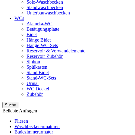
Solo-Waschbecken
Standwaschbecken
Unterbauwaschbecken
WCs
Alaturka-WC
Betätigungsplatte
Bidet
Hänge Bidet
Hänge-WC-Sets
Reservoir & Vorwandelemente
Reservoir-Zubehör
Siphon
Spülkasten
Stand Bidet
Stand-WC-Sets
Urinal
WC Deckel
Zubehör
Suche
Beliebte Anfragen
Fliesen
Waschbeckenarmaturen
Badezimmerarmatur