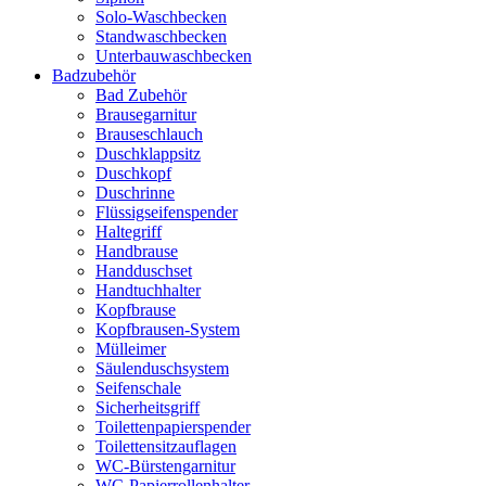
Solo-Waschbecken
Standwaschbecken
Unterbauwaschbecken
Badzubehör
Bad Zubehör
Brausegarnitur
Brauseschlauch
Duschklappsitz
Duschkopf
Duschrinne
Flüssigseifenspender
Haltegriff
Handbrause
Handduschset
Handtuchhalter
Kopfbrause
Kopfbrausen-System
Mülleimer
Säulenduschsystem
Seifenschale
Sicherheitsgriff
Toilettenpapierspender
Toilettensitzauflagen
WC-Bürstengarnitur
WC-Papierrollenhalter