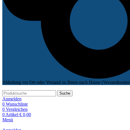
Abholung vor Ort oder Versand zu Ihnen nach Hause (Versandkosten 
Suche
Anmelden
0
Wunschliste
0
Vergleichen
0
Artikel
€
0,00
Menü