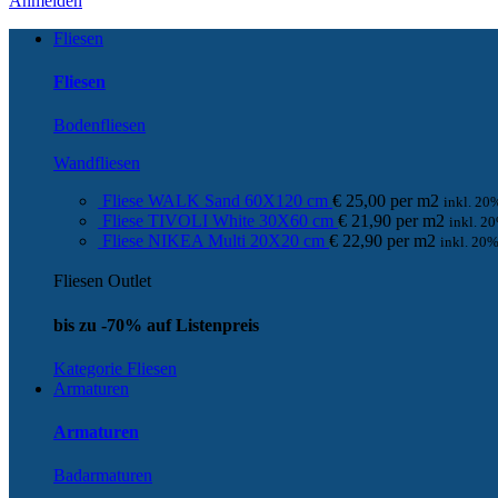
Anmelden
Fliesen
Fliesen
Bodenfliesen
Wandfliesen
Fliese WALK Sand 60X120 cm
€
25,00
per
m
2
inkl. 2
Fliese TIVOLI White 30X60 cm
€
21,90
per
m
2
inkl. 2
Fliese NIKEA Multi 20X20 cm
€
22,90
per
m
2
inkl. 20
Fliesen Outlet
bis zu -70% auf Listenpreis
Kategorie Fliesen
Armaturen
Armaturen
Badarmaturen