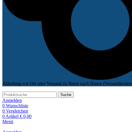
Abholung vor Ort oder Versand zu Ihnen nach Hause (Versandkosten 
Suche
Anmelden
0
Wunschliste
0
Vergleichen
0
Artikel
€
0,00
Menü