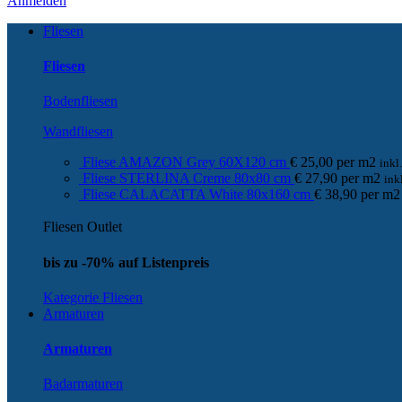
Anmelden
Fliesen
Fliesen
Bodenfliesen
Wandfliesen
Fliese AMAZON Grey 60X120 cm
€
25,00
per
m
2
ink
Fliese STERLINA Creme 80x80 cm
€
27,90
per
m
2
ink
Fliese CALACATTA White 80x160 cm
€
38,90
per
m
2
Fliesen Outlet
bis zu -70% auf Listenpreis
Kategorie Fliesen
Armaturen
Armaturen
Badarmaturen