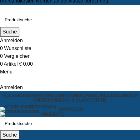
(Versandkosten werden an der Kasse berechnet).
Suche
Anmelden
0
Wunschliste
0
Vergleichen
0
Artikel
€
0,00
Menü
Anmelden
FLIESEN
ARMATUREN
WASCHBECKEN
BADMÖBEL
WCS
BADZUBEHÖR
ÜBERDACHUNGEN & GLASSYSTEME
SHOWROOM
ANGEBOTE
Suche