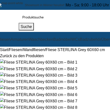
Mo - Sa: 9:00 - 18:00 Uhr
Showroom in Wiener Neudorf
Suche
liesen
Armaturen
Waschbecken
Badmöbel
WCs
Badzubehör
Über
Start
Fliesen
Wandfliesen
Fliese STERLINA Grey 60X60 cm
Zurück zu den Produkten