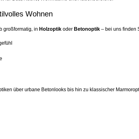
tilvolles Wohnen
b großformatig, in
Holzoptik
oder
Betonoptik
– bei uns finden
gefühl
e
ptiken über urbane Betonlooks bis hin zu klassischer Marmorop