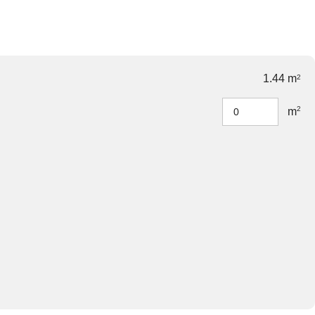
1.44 m
2
2
m