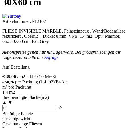
30X60 cm
Artikelnummer:
P12107
FLIESE INVISIBLE MARBLE, Feinsteinzeug , Wand/Bodenfliese
rektifiziert , Oberfl.: -, Dicke: 8 mm, VPE: 1,4 m2, Opt.: Marmor,
Gr.: 30X60 cm, Fa.: Grey
Aktionspreise gelten nur für Lagerware. Bei größeren Mengen als
Lagerbestand bitte um
Anfrage
.
Auf Bestellung
€
35,90
/ m
2
inkl. %20 MwSt
pro Packung
(1.4 m
2
)
/
Packet
€
50,26
m² pro Packung
1.4 m
2
Ihre benötigte Fläche(m
2
)
▲
▼
m
2
Benötigte Pakete
Gesamtgewicht
Gesamtmenge Fliesen