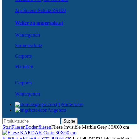
Zip-Screen Schutz ZS100
Weiter zu nnpergola.at
Wintergarten
Sonnenschutz
Carports
Markisen
Carports
Wintergarten
Showroom
Angebote
Suche
Start
Fliesen
Bodenfliesen
Fliese Invisible Marble Grey 30X60 cm
Fliese KARDAK Cotto 30X60 cm
€
21,90
per
m
2
inkl. 20% MwSt