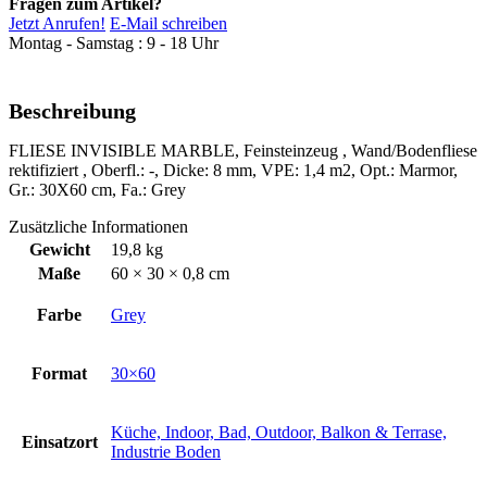
Fragen zum Artikel?
Jetzt Anrufen!
E-Mail schreiben
Montag - Samstag : 9 - 18 Uhr
Beschreibung
FLIESE INVISIBLE MARBLE, Feinsteinzeug , Wand/Bodenfliese
rektifiziert , Oberfl.: -, Dicke: 8 mm, VPE: 1,4 m2, Opt.: Marmor,
Gr.: 30X60 cm, Fa.: Grey
Zusätzliche Informationen
Gewicht
19,8 kg
Maße
60 × 30 × 0,8 cm
Farbe
Grey
Format
30×60
Küche, Indoor, Bad, Outdoor, Balkon & Terrase,
Einsatzort
Industrie Boden