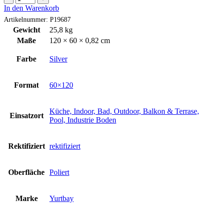
STERLINA
In den Warenkorb
Silver
Artikelnummer:
P19687
60x120
Gewicht
25,8 kg
cm
Maße
120 × 60 × 0,82 cm
Menge
Farbe
Silver
Format
60×120
Küche, Indoor, Bad, Outdoor, Balkon & Terrase,
Einsatzort
Pool, Industrie Boden
Rektifiziert
rektifiziert
Oberfläche
Poliert
Marke
Yurtbay