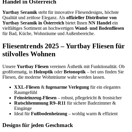
Handel in Österreich
Yurtbay Seramik
steht für innovative Fliesendesigns, höchste
Qualität und zeitlose Eleganz. Als
offizieller Distributor von
Yurtbay Seramik in Österreich
bietet Ihnen
NN Handel
ein
vielfältiges Sortiment an hochwertigen
Wand- und Bodenfliesen
für Bad, Küche, Wohnräume und Außenbereiche.
Fliesentrends 2025 – Yurtbay Fliesen für
stilvolles Wohnen
Unsere
Yurtbay Fliesen
vereinen Ästhetik mit Funktionalität. Ob
großformatig, in
Holzoptik
oder
Betonoptik
– bei uns finden Sie
Fliesen, die moderne Wohnträume wahr werden lassen.
XXL-Fliesen
&
fugenarme Verlegung
für ein elegantes
Raumgefühl
Feinsteinzeug-Fliesen
– robust, pflegeleicht & frostsicher
Rutschhemmung R9–R11
für sichere Badezimmer &
Eingänge
Ideal für
Fußbodenheizung
– wohlig warm & effizient
Designs für jeden Geschmack