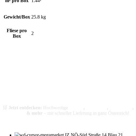
m² pro Box
1.44²
Gewicht/Box
25.8 kg
Fliese pro
2
Box
Fliesen, Bäder & WCs – Ihr Spezialist für
modernes Wohnen
Willkommen in Ihrem Fachhandel für Fliesen,
Badezimmerausstattung und WCs! Wir bieten eine große Auswahl an
hochwertigen Fliesen, Sanitärprodukten und modernen
Toilettensystemen – perfekt für Ihre Badrenovierung oder den
Neubau.
🛒
Jetzt entdecken:
Hochwertige
Fliesen
,
Badmöbel
,
Armaturen
,
Bidet-WCs
& mehr
– mit schneller Lieferung in ganz Österreich!
IZ NÖ-Süd Straße 14 Blau 21,