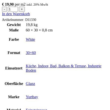
€
19,90
per
m
2
inkl. 20% MwSt
Fliese
HERA
In den Warenkorb
White
Artikelnummer:
D11330
30x60
Gewicht
19,8 kg
cm
Maße
60 × 30 × 0,8 cm
Menge
Farbe
White
Format
30×60
Küche, Indoor, Bad, Balkon & Terrase, Industrie
Einsatzort
Boden
Oberfläche
Glanz
Marke
Yurtbay