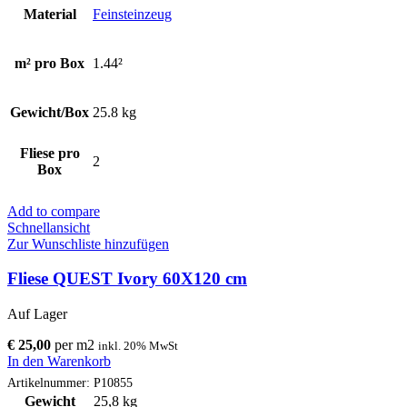
Material
Feinsteinzeug
m² pro Box
1.44²
Gewicht/Box
25.8 kg
Fliese pro
2
Box
Add to compare
Schnellansicht
Zur Wunschliste hinzufügen
Fliese QUEST Ivory 60X120 cm
Auf Lager
€
25,00
per
m
2
inkl. 20% MwSt
Fliese
In den Warenkorb
QUEST
Artikelnummer:
P10855
Ivory
Gewicht
25,8 kg