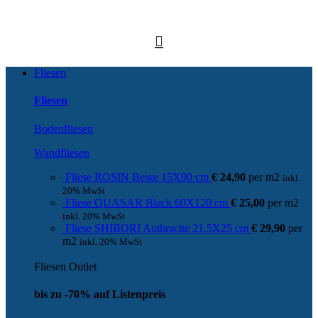
Fliesen
Fliesen
Bodenfliesen
Wandfliesen
Fliese ROSIN Beige 15X90 cm
€
24,90
per
m
2
inkl.
20% MwSt
Fliese QUASAR Black 60X120 cm
€
25,00
per
m
2
inkl. 20% MwSt
Fliese SHIBORI Anthracite 21.5X25 cm
€
29,90
per
m
2
inkl. 20% MwSt
Fliesen Outlet
bis zu -70% auf Listenpreis