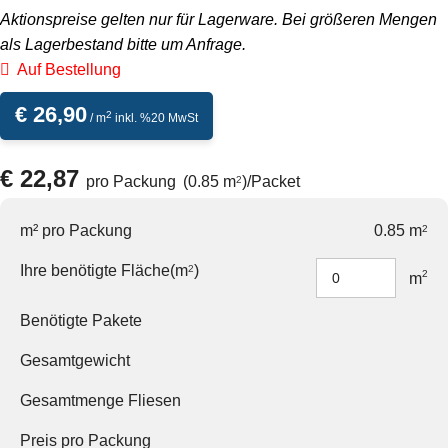
Aktionspreise gelten nur für Lagerware. Bei größeren Mengen
als Lagerbestand bitte um
Anfrage
.
Auf Bestellung
€
26,90
2
/ m
inkl. %20 MwSt
€
22,87
pro Packung
(0.85 m
)
/
Packet
2
m² pro Packung
0.85 m
2
Ihre benötigte Fläche(m
)
2
2
m
Benötigte Pakete
Gesamtgewicht
Gesamtmenge Fliesen
Preis pro Packung