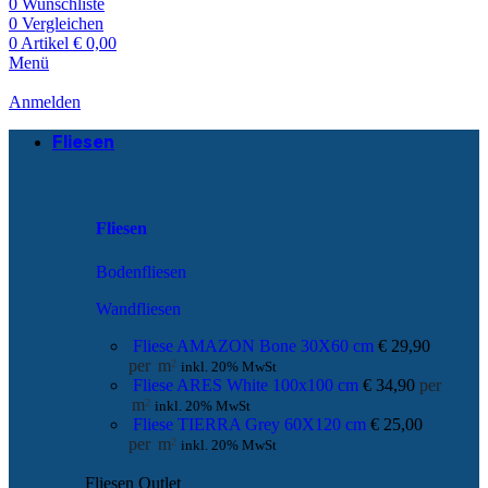
0
Wunschliste
0
Vergleichen
0
Artikel
€
0,00
Menü
Anmelden
Fliesen
Fliesen
Bodenfliesen
Wandfliesen
Fliese AMAZON Bone 30X60 cm
€
29,90
per
m
2
inkl. 20% MwSt
Fliese ARES White 100x100 cm
€
34,90
per
m
2
inkl. 20% MwSt
Fliese TIERRA Grey 60X120 cm
€
25,00
per
m
2
inkl. 20% MwSt
Fliesen Outlet