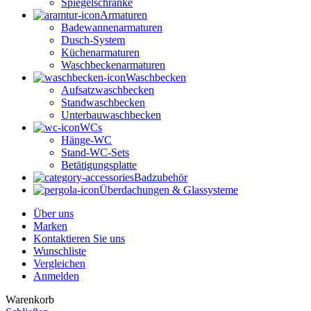
Spiegelschränke
Armaturen
Badewannenarmaturen
Dusch-System
Küchenarmaturen
Waschbeckenarmaturen
Waschbecken
Aufsatzwaschbecken
Standwaschbecken
Unterbauwaschbecken
WCs
Hänge-WC
Stand-WC-Sets
Betätigungsplatte
Badzubehör
Überdachungen & Glassysteme
Über uns
Marken
Kontaktieren Sie uns
Wunschliste
Vergleichen
Anmelden
Warenkorb