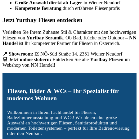
Große Auswahl direkt ab Lager
in Wiener Neudorf
Kompetente Beratung
durch erfahrene Fliesenprofis
Jetzt Yurtbay Fliesen entdecken
Verleihen Sie Ihrem Zuhause Stil & Charakter mit den hochwertigen
Fliesen von
Yurtbay Seramik
. Ob Bad, Küche oder Outdoor –
NN
Handel
ist Ihr kompetenter Partner für Fliesen in Österreich.
📍 Showroom:
IZ NÖ-Süd Straße 14, 2351 Wiener Neudorf
🛒 Jetzt online stöbern:
Entdecken Sie alle
Yurtbay Fliesen
im
Webshop von NN Handel!
Fliesen, Bäder & WCs – Ihr Spezialist für
modernes Wohnen
Willkommen in Ihrem Fachhandel für Fliesen,
Badezimmerausstattung und WCs! Wir bieten eine große
Auswahl an hochwertigen Fliesen, Sanitärprodukten und
modernen Toilettensystemen – perfekt für Ihre Badrenovierung
oder den Neubau.