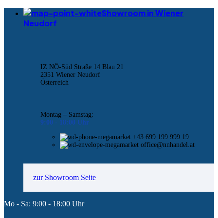
Showroom in Wiener
Neudorf
IZ NÖ-Süd Straße 14 Blau 21
2351 Wiener Neudorf
Österreich
Montag – Samstag:
9:00 -
18:00 Uhr
+43 699 199 999 19
office@nnhandel.at
zur Showroom Seite
Mo - Sa: 9:00 - 18:00 Uhr