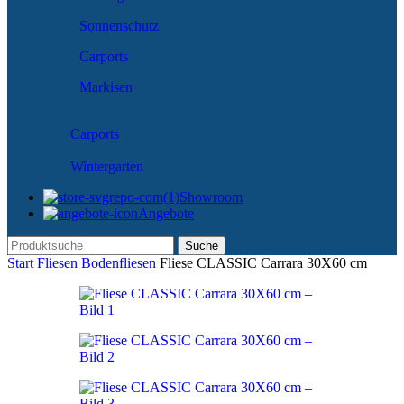
Sonnenschutz
Carports
Markisen
Carports
Wintergarten
Showroom
Angebote
Suche
Start
Fliesen
Bodenfliesen
Fliese CLASSIC Carrara 30X60 cm