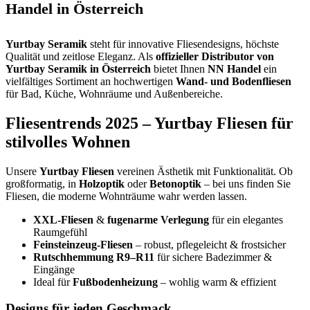
Handel in Österreich
Yurtbay Seramik
steht für innovative Fliesendesigns, höchste
Qualität und zeitlose Eleganz. Als
offizieller Distributor von
Yurtbay Seramik in Österreich
bietet Ihnen
NN Handel
ein
vielfältiges Sortiment an hochwertigen
Wand- und Bodenfliesen
für Bad, Küche, Wohnräume und Außenbereiche.
Fliesentrends 2025 – Yurtbay Fliesen für
stilvolles Wohnen
Unsere
Yurtbay Fliesen
vereinen Ästhetik mit Funktionalität. Ob
großformatig, in
Holzoptik
oder
Betonoptik
– bei uns finden Sie
Fliesen, die moderne Wohnträume wahr werden lassen.
XXL-Fliesen
&
fugenarme Verlegung
für ein elegantes
Raumgefühl
Feinsteinzeug-Fliesen
– robust, pflegeleicht & frostsicher
Rutschhemmung R9–R11
für sichere Badezimmer &
Eingänge
Ideal für
Fußbodenheizung
– wohlig warm & effizient
Designs für jeden Geschmack