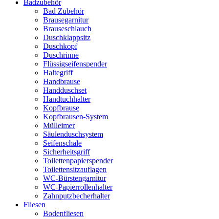
Badzubehör
Bad Zubehör
Brausegarnitur
Brauseschlauch
Duschklappsitz
Duschkopf
Duschrinne
Flüssigseifenspender
Haltegriff
Handbrause
Handduschset
Handtuchhalter
Kopfbrause
Kopfbrausen-System
Mülleimer
Säulenduschsystem
Seifenschale
Sicherheitsgriff
Toilettenpapierspender
Toilettensitzauflagen
WC-Bürstengarnitur
WC-Papierrollenhalter
Zahnputzbecherhalter
Fliesen
Bodenfliesen