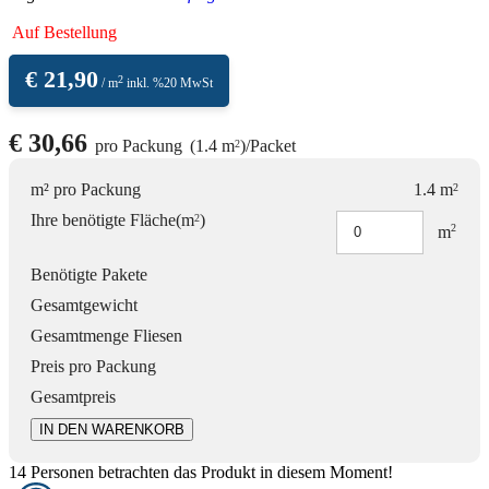
Auf Bestellung
€
21,90
2
/ m
inkl. %20 MwSt
€
30,66
pro Packung
(1.4 m
)
/
Packet
2
m² pro Packung
1.4 m
2
Ihre benötigte Fläche(m
)
2
2
m
Benötigte Pakete
Gesamtgewicht
Gesamtmenge Fliesen
Preis pro Packung
Gesamtpreis
IN DEN WARENKORB
14
Personen betrachten das Produkt in diesem Moment!