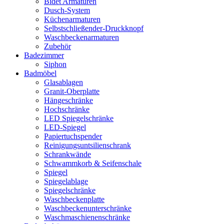
Bidet Armaturen
Dusch-System
Küchenarmaturen
Selbstschließender-Druckknopf
Waschbeckenarmaturen
Zubehör
Badezimmer
Siphon
Badmöbel
Glasablagen
Granit-Oberplatte
Hängeschränke
Hochschränke
LED Spiegelschränke
LED-Spiegel
Papiertuchspender
Reinigungsuntsilienschrank
Schrankwände
Schwammkorb & Seifenschale
Spiegel
Spiegelablage
Spiegelschränke
Waschbeckenplatte
Waschbeckenunterschränke
Waschmaschienenschränke