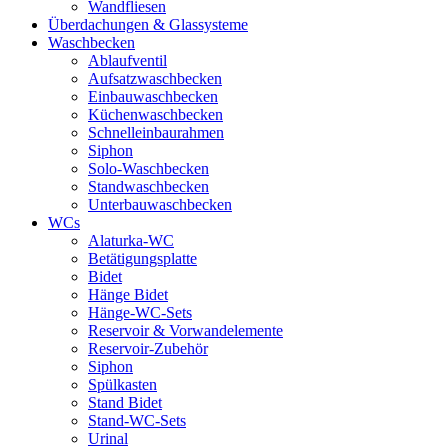
Wandfliesen
Überdachungen & Glassysteme
Waschbecken
Ablaufventil
Aufsatzwaschbecken
Einbauwaschbecken
Küchenwaschbecken
Schnelleinbaurahmen
Siphon
Solo-Waschbecken
Standwaschbecken
Unterbauwaschbecken
WCs
Alaturka-WC
Betätigungsplatte
Bidet
Hänge Bidet
Hänge-WC-Sets
Reservoir & Vorwandelemente
Reservoir-Zubehör
Siphon
Spülkasten
Stand Bidet
Stand-WC-Sets
Urinal