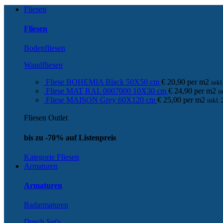
Fliesen
Fliesen
Bodenfliesen
Wandfliesen
Fliese BOHEMIA Black 50X50 cm
€
20,90
per
m
2
ink
Fliese MAT RAL 0007000 10X30 cm
€
24,90
per
m
2
i
Fliese MAISON Grey 60X120 cm
€
25,00
per
m
2
inkl.
Fliesen Outlet
bis zu -70% auf Listenpreis
Kategorie Fliesen
Armaturen
Armaturen
Badarmaturen
Dusch Set's