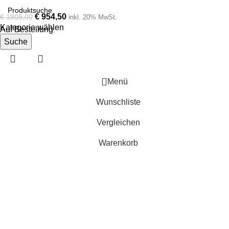
€
954,50
€
1909,00
inkl. 20% MwSt.
Kategorie wählen
Auf Bestellung
Suche
Menü
Wunschliste
Vergleichen
Warenkorb