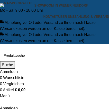
SHOWROOM IN WIENER NEUDORF
Mo - Sa: 9:00 - 18:00 Uhr
KONTAKT
ÜBER UNS
ZAHLUNG & VERSAND
Abholung vor Ort oder Versand zu Ihnen nach Hause
(Versandkosten werden an der Kasse berechnet).
Abholung vor Ort oder Versand zu Ihnen nach Hause
(Versandkosten werden an der Kasse berechnet).
Suche
Anmelden
0
Wunschliste
0
Vergleichen
0
Artikel
€
0,00
Menü
Anmelden