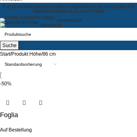
FLIESEN
ARMATUREN
WASCHBECKEN
BADMÖBEL
WCS
BADZUBEHÖR
ÜBERDACHUNGEN & GLASSYSTEME
SHOWROOM
ANGEBOTE
Suche
Start
Produkt Höhe
86 cm
-50%
Foglia
Waschbeckenuntersch
Auf Bestellung
rank mit Türenfront