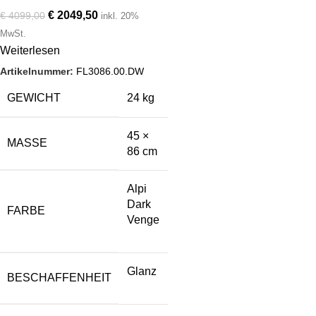
Breite: 45 cm Farbe:
€
2049,50
€
4099,00
inkl. 20%
Alpi Dark Venge
MwSt.
Weiterlesen
Artikelnummer:
FL3086.00.DW
GEWICHT
24 kg
45 ×
MASSE
86 cm
Alpi
Dark
FARBE
Venge
Glanz
BESCHAFFENHEIT