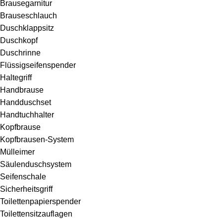
Brausegarnitur
Brauseschlauch
Duschklappsitz
Duschkopf
Duschrinne
Flüssigseifenspender
Haltegriff
Handbrause
Handduschset
Handtuchhalter
Kopfbrause
Kopfbrausen-System
Mülleimer
Säulenduschsystem
Seifenschale
Sicherheitsgriff
Toilettenpapierspender
Toilettensitzauflagen