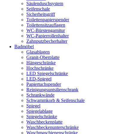
Säulenduschsystem
Seifenschale
Sicherheitsgriff
Toilettenpapierspender
Toilettensitzauflagen
WC-Bürstengarnitur
WC-Papierrollenhalter
Zahnputzbecherhalter
Badmöbel
Glasablagen
Granit-Oberplatte
Hängeschränke
Hochschränke
LED Spiegelschränke
LED-Spiegel
Papiertuchspender
Reinigungsuntsilienschrank
Schrankwände
Schwammkorb & Seifenschale
Spiegel
Spiegelablage
Spiegelschränke
Waschbeckenplatte
Waschbeckenunterschränke
Waschmaschienenschränke