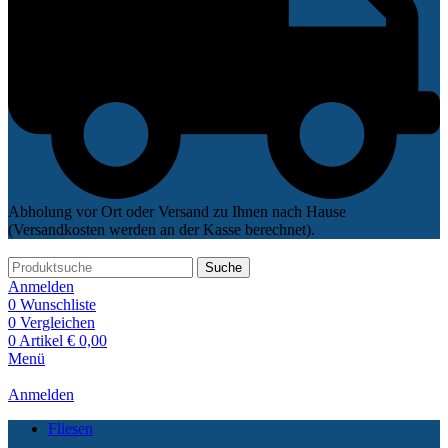
Abholung vor Ort oder Versand zu Ihnen nach Hause
(Versandkosten werden an der Kasse berechnet).
Suche
Anmelden
0
Wunschliste
0
Vergleichen
0
Artikel
€
0,00
Menü
Anmelden
Fliesen