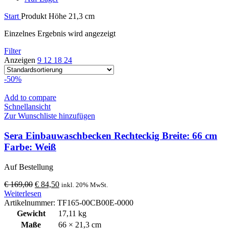
Start
Produkt Höhe
21,3 cm
Einzelnes Ergebnis wird angezeigt
Filter
Anzeigen
9
12
18
24
-50%
Add to compare
Schnellansicht
Zur Wunschliste hinzufügen
Sera Einbauwaschbecken Rechteckig Breite: 66 cm
Farbe: Weiß
Auf Bestellung
Ursprünglicher
Aktueller
€
169,00
€
84,50
inkl. 20% MwSt.
Preis
Preis
Weiterlesen
war:
ist:
Artikelnummer:
TF165-00CB00E-0000
€ 169,00
€ 84,50.
Gewicht
17,11 kg
Maße
66 × 21,3 cm