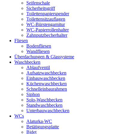
Seifenschale
Sicherheitsgriff
Toilettenpapierspender
Toilettensitzauflagen
WC-Bürstengarnitur
WC-Papierrollenhalter
Zahnputzbecherhalter
Fliesen
Bodenfliesen
Wandfliesen
Überdachungen & Glassysteme
Waschbecken
Ablaufventil
Aufsatzwaschbecken
Einbauwaschbecken
Küchenwaschbecken
Schnelleinbaurahmen
Siphon
Solo-Waschbecken
Standwaschbecken
Unterbauwaschbecken
WCs
Alaturka-WC
Betätigungsplatte
Bidet