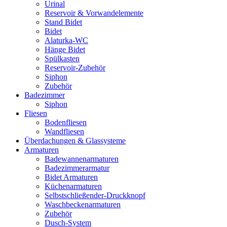
Urinal
Reservoir & Vorwandelemente
Stand Bidet
Bidet
Alaturka-WC
Hänge Bidet
Spülkasten
Reservoir-Zubehör
Siphon
Zubehör
Badezimmer
Siphon
Fliesen
Bodenfliesen
Wandfliesen
Überdachungen & Glassysteme
Armaturen
Badewannenarmaturen
Badezimmerarmatur
Bidet Armaturen
Küchenarmaturen
Selbstschließender-Druckknopf
Waschbeckenarmaturen
Zubehör
Dusch-System