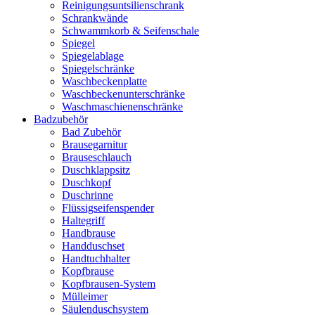
Reinigungsuntsilienschrank
Schrankwände
Schwammkorb & Seifenschale
Spiegel
Spiegelablage
Spiegelschränke
Waschbeckenplatte
Waschbeckenunterschränke
Waschmaschienenschränke
Badzubehör
Bad Zubehör
Brausegarnitur
Brauseschlauch
Duschklappsitz
Duschkopf
Duschrinne
Flüssigseifenspender
Haltegriff
Handbrause
Handduschset
Handtuchhalter
Kopfbrause
Kopfbrausen-System
Mülleimer
Säulenduschsystem