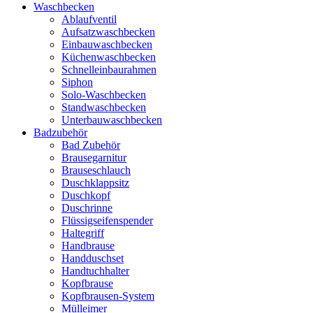
Waschbecken
Ablaufventil
Aufsatzwaschbecken
Einbauwaschbecken
Küchenwaschbecken
Schnelleinbaurahmen
Siphon
Solo-Waschbecken
Standwaschbecken
Unterbauwaschbecken
Badzubehör
Bad Zubehör
Brausegarnitur
Brauseschlauch
Duschklappsitz
Duschkopf
Duschrinne
Flüssigseifenspender
Haltegriff
Handbrause
Handduschset
Handtuchhalter
Kopfbrause
Kopfbrausen-System
Mülleimer