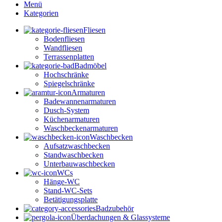
Menü
Kategorien
Fliesen
Bodenfliesen
Wandfliesen
Terrassenplatten
Badmöbel
Hochschränke
Spiegelschränke
Armaturen
Badewannenarmaturen
Dusch-System
Küchenarmaturen
Waschbeckenarmaturen
Waschbecken
Aufsatzwaschbecken
Standwaschbecken
Unterbauwaschbecken
WCs
Hänge-WC
Stand-WC-Sets
Betätigungsplatte
Badzubehör
Überdachungen & Glassysteme