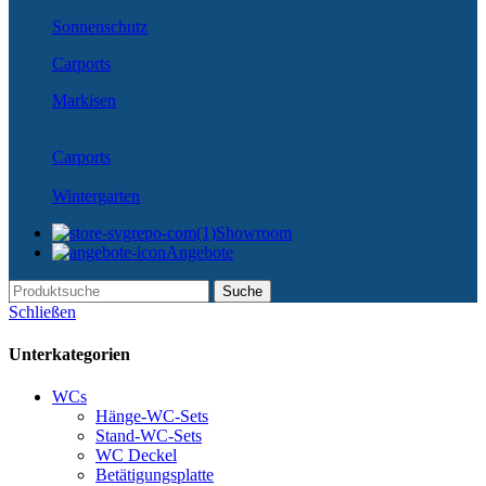
Sonnenschutz
Carports
Markisen
Carports
Wintergarten
Showroom
Angebote
Suche
Schließen
Unterkategorien
WCs
Hänge-WC-Sets
Stand-WC-Sets
WC Deckel
Betätigungsplatte