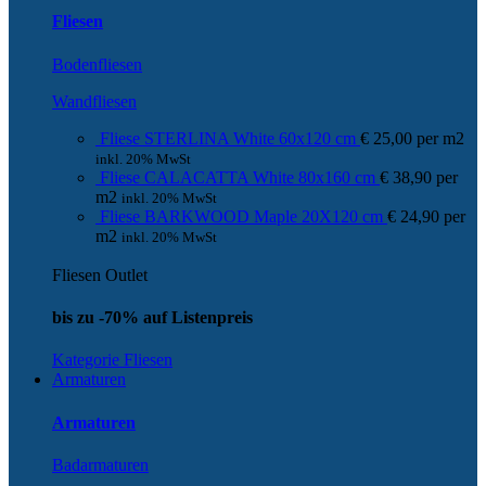
Fliesen
Bodenfliesen
Wandfliesen
Fliese STERLINA White 60x120 cm
€
25,00
per
m
2
inkl. 20% MwSt
Fliese CALACATTA White 80x160 cm
€
38,90
per
m
2
inkl. 20% MwSt
Fliese BARKWOOD Maple 20X120 cm
€
24,90
per
m
2
inkl. 20% MwSt
Fliesen Outlet
bis zu -70% auf Listenpreis
Kategorie Fliesen
Armaturen
Armaturen
Badarmaturen