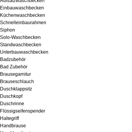
Aufsatzwaschbecken
Einbauwaschbecken
Küchenwaschbecken
Schnelleinbaurahmen
Siphon
Solo-Waschbecken
Standwaschbecken
Unterbauwaschbecken
Badzubehör
Bad Zubehör
Brausegarnitur
Brauseschlauch
Duschklappsitz
Duschkopf
Duschrinne
Flüssigseifenspender
Haltegriff
Handbrause