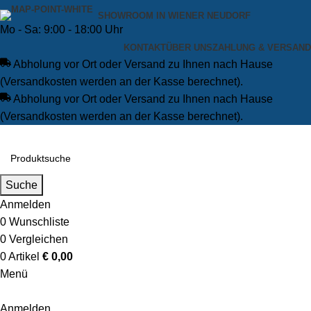
SHOWROOM IN WIENER NEUDORF
Mo - Sa: 9:00 - 18:00 Uhr
KONTAKT
ÜBER UNS
ZAHLUNG & VERSAND
Abholung vor Ort oder Versand zu Ihnen nach Hause
(Versandkosten werden an der Kasse berechnet).
Abholung vor Ort oder Versand zu Ihnen nach Hause
(Versandkosten werden an der Kasse berechnet).
Suche
Anmelden
0
Wunschliste
0
Vergleichen
0
Artikel
€
0,00
Menü
Anmelden