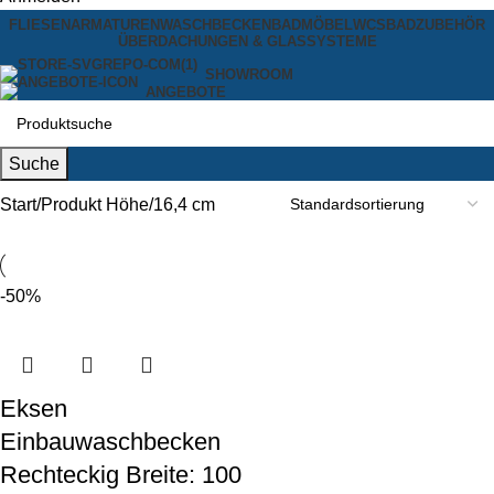
FLIESEN
ARMATUREN
WASCHBECKEN
BADMÖBEL
WCS
BADZUBEHÖR
ÜBERDACHUNGEN & GLASSYSTEME
SHOWROOM
ANGEBOTE
Suche
Start
Produkt Höhe
16,4 cm
-50%
Eksen
Einbauwaschbecken
Rechteckig Breite: 100