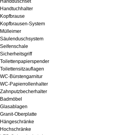
Handduschset
Handtuchhalter
Kopfbrause
Kopfbrausen-System
Mülleimer
Säulenduschsystem
Seifenschale
Sicherheitsgriff
Toilettenpapierspender
Toilettensitzauflagen
WC-Bürstengarnitur
WC-Papierrollenhalter
Zahnputzbecherhalter
Badmöbel
Glasablagen
Granit-Oberplatte
Hängeschränke
Hochschränke