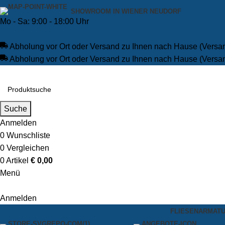
SHOWROOM IN WIENER NEUDORF
Mo - Sa: 9:00 - 18:00 Uhr
Abholung vor Ort oder Versand zu Ihnen nach Hause (Versa
Abholung vor Ort oder Versand zu Ihnen nach Hause (Versa
Suche
Anmelden
0
Wunschliste
0
Vergleichen
0
Artikel
€
0,00
Menü
Anmelden
FLIESEN
ARMAT