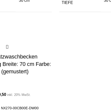
50 cm
50 
TIEFE
atzwaschbecken
 Breite: 70 cm Farbe:
(gemustert)
,50
inkl. 20% MwSt.
:
NX270-00CB00E-DW00