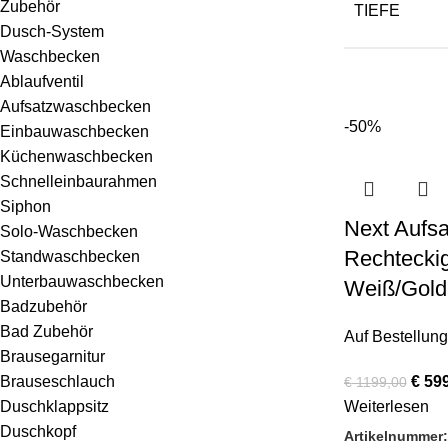
Zubehör
TIEFE
Dusch-System
Waschbecken
Ablaufventil
Aufsatzwaschbecken
-50%
Einbauwaschbecken
Küchenwaschbecken
Schnelleinbaurahmen
Siphon
Next Aufs
Solo-Waschbecken
Rechteckig
Standwaschbecken
Unterbauwaschbecken
Weiß/Gold 
Badzubehör
Bad Zubehör
Auf Bestellung
Brausegarnitur
€
599
Brauseschlauch
€
1199,00
Weiterlesen
Duschklappsitz
Duschkopf
Artikelnummer