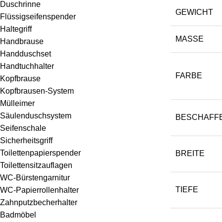
Duschrinne
GEWICHT
Flüssigseifenspender
Haltegriff
MASSE
Handbrause
Handduschset
Handtuchhalter
FARBE
Kopfbrause
Kopfbrausen-System
Mülleimer
Säulenduschsystem
BESCHAFF
Seifenschale
Sicherheitsgriff
Toilettenpapierspender
BREITE
Toilettensitzauflagen
WC-Bürstengarnitur
TIEFE
WC-Papierrollenhalter
Zahnputzbecherhalter
Badmöbel