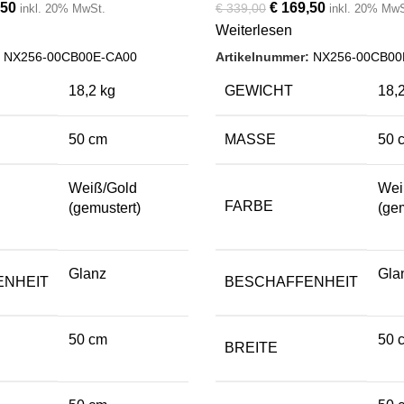
50
€
169,50
€
339,00
inkl. 20% MwSt.
inkl. 20% MwS
Weiterlesen
:
NX256-00CB00E-CA00
Artikelnummer:
NX256-00CB00
18,2 kg
GEWICHT
18,
50 cm
MASSE
50 
Weiß/Gold
Wei
FARBE
(gemustert)
(ge
Glanz
Gla
ENHEIT
BESCHAFFENHEIT
50 cm
50 
BREITE