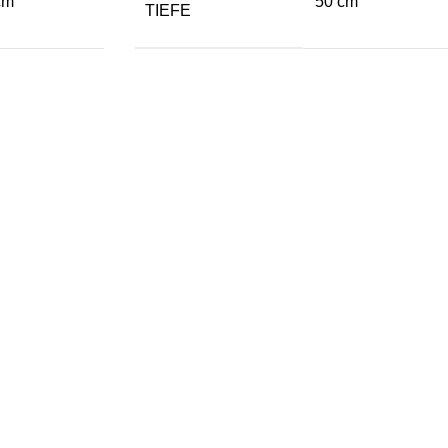
cm
50 cm
TIEFE