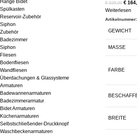
Hänge Bidet
€
164,
€
329,00
Spülkasten
Weiterlesen
Reservoir-Zubehör
Artikelnummer
Siphon
GEWICHT
Zubehör
Badezimmer
MASSE
Siphon
Fliesen
Bodenfliesen
FARBE
Wandfliesen
Überdachungen & Glassysteme
Armaturen
Badewannenarmaturen
BESCHAFF
Badezimmerarmatur
Bidet Armaturen
Küchenarmaturen
BREITE
Selbstschließender-Druckknopf
Waschbeckenarmaturen