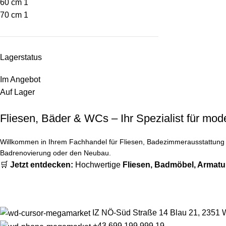
60 cm
1
70 cm
1
Lagerstatus
Im Angebot
Auf Lager
Fliesen, Bäder & WCs – Ihr Spezialist für m
Willkommen in Ihrem Fachhandel für Fliesen, Badezimmerausstattung u
Badrenovierung oder den Neubau.
🛒
Jetzt entdecken:
Hochwertige
Fliesen
,
Badmöbel
,
Armatu
IZ NÖ-Süd Straße 14 Blau 21, 2351 
+43 699 199 999 19