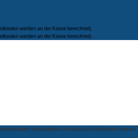
ndkosten werden an der Kasse berechnet).
ndkosten werden an der Kasse berechnet).
UREN
WASCHBECKEN
BADMÖBEL
WCS
BADZUBEHÖR
ÜBERDACHUNGEN 