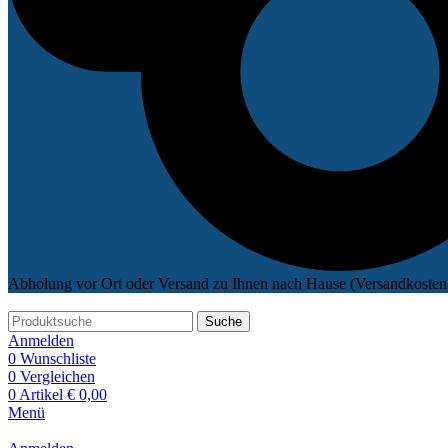
Abholung vor Ort oder Versand zu Ihnen nach Hause (Versandkosten 
Suche
Anmelden
0
Wunschliste
0
Vergleichen
0
Artikel
€
0,00
Menü