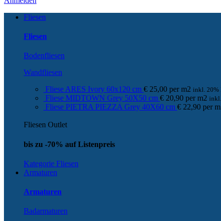
Anmelden
Fliesen
Fliesen
Bodenfliesen
Wandfliesen
Fliese ARES Ivory 60x120 cm
€
25,00
per
m
2
inkl. 20%
Fliese MIDTOWN Grey 50X50 cm
€
20,90
per
m
2
ink
Fliese PIETRA PIEZZA Grey 40X60 cm
€
22,90
per
m
Fliesen Outlet
bis zu -70% auf Listenpreis
Kategorie Fliesen
Armaturen
Armaturen
Badarmaturen