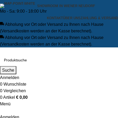
SHOWROOM IN WIENER NEUDORF
Mo - Sa: 9:00 - 18:00 Uhr
KONTAKT
ÜBER UNS
ZAHLUNG & VERSAND
Abholung vor Ort oder Versand zu Ihnen nach Hause
(Versandkosten werden an der Kasse berechnet).
Abholung vor Ort oder Versand zu Ihnen nach Hause
(Versandkosten werden an der Kasse berechnet).
Suche
Anmelden
0
Wunschliste
0
Vergleichen
0
Artikel
€
0,00
Menü
Anmelden