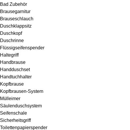
Bad Zubehör
Brausegarnitur
Brauseschlauch
Duschklappsitz
Duschkopf
Duschrinne
Flüssigseifenspender
Haltegriff
Handbrause
Handduschset
Handtuchhalter
Kopfbrause
Kopfbrausen-System
Mülleimer
Säulenduschsystem
Seifenschale
Sicherheitsgriff
Toilettenpapierspender