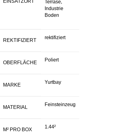
EINSATZORT
Terrase,
Industrie
Boden
rektifiziert
REKTIFIZIERT
Poliert
OBERFLÄCHE
Yurtbay
MARKE
Feinsteinzeug
MATERIAL
1.44²
M² PRO BOX