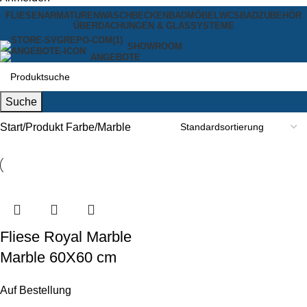
FLIESEN
ARMATUREN
WASCHBECKEN
BADMÖBEL
WCS
BADZUBEHÖR
ÜBERDACHUNGEN & GLASSYSTEME
SHOWROOM
ANGEBOTE
Suche
Start
Produkt Farbe
Marble
Fliese Royal Marble
Marble 60X60 cm
Auf Bestellung