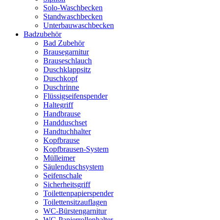
Solo-Waschbecken
Standwaschbecken
Unterbauwaschbecken
Badzubehör
Bad Zubehör
Brausegarnitur
Brauseschlauch
Duschklappsitz
Duschkopf
Duschrinne
Flüssigseifenspender
Haltegriff
Handbrause
Handduschset
Handtuchhalter
Kopfbrause
Kopfbrausen-System
Mülleimer
Säulenduschsystem
Seifenschale
Sicherheitsgriff
Toilettenpapierspender
Toilettensitzauflagen
WC-Bürstengarnitur
WC-Papierrollenhalter