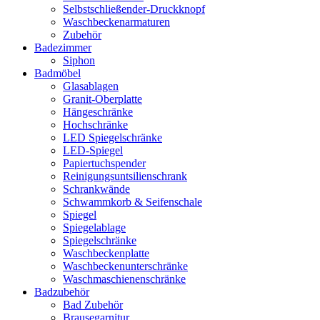
Selbstschließender-Druckknopf
Waschbeckenarmaturen
Zubehör
Badezimmer
Siphon
Badmöbel
Glasablagen
Granit-Oberplatte
Hängeschränke
Hochschränke
LED Spiegelschränke
LED-Spiegel
Papiertuchspender
Reinigungsuntsilienschrank
Schrankwände
Schwammkorb & Seifenschale
Spiegel
Spiegelablage
Spiegelschränke
Waschbeckenplatte
Waschbeckenunterschränke
Waschmaschienenschränke
Badzubehör
Bad Zubehör
Brausegarnitur