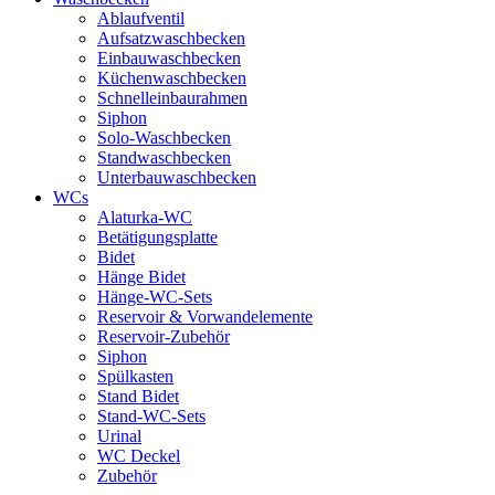
Ablaufventil
Aufsatzwaschbecken
Einbauwaschbecken
Küchenwaschbecken
Schnelleinbaurahmen
Siphon
Solo-Waschbecken
Standwaschbecken
Unterbauwaschbecken
WCs
Alaturka-WC
Betätigungsplatte
Bidet
Hänge Bidet
Hänge-WC-Sets
Reservoir & Vorwandelemente
Reservoir-Zubehör
Siphon
Spülkasten
Stand Bidet
Stand-WC-Sets
Urinal
WC Deckel
Zubehör