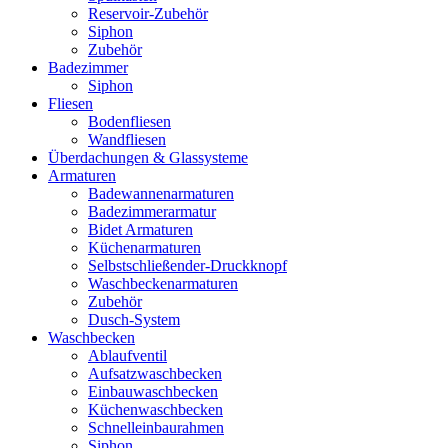
Reservoir-Zubehör
Siphon
Zubehör
Badezimmer
Siphon
Fliesen
Bodenfliesen
Wandfliesen
Überdachungen & Glassysteme
Armaturen
Badewannenarmaturen
Badezimmerarmatur
Bidet Armaturen
Küchenarmaturen
Selbstschließender-Druckknopf
Waschbeckenarmaturen
Zubehör
Dusch-System
Waschbecken
Ablaufventil
Aufsatzwaschbecken
Einbauwaschbecken
Küchenwaschbecken
Schnelleinbaurahmen
Siphon