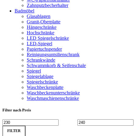
Zahnputzbecherhalter
Badmöbel
Glasablagen
Granit-Oberplatte
Hängeschränke
Hochschränke
LED Spiegelschränke
LED-Spiegel
Papiertuchspender
Reinigungsuntsilienschrank
Schrankwände
Schwammkorb & Seifenschale
Spiegel
Spiegelablage
Spiegelschränke
Waschbeckenplatte
Waschbeckenunterschränke
Waschmaschienenschränke
Filter nach Preis
Min.
Max.
FILTER
Preis
Preis