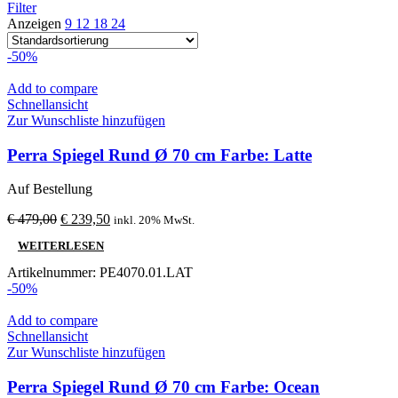
Filter
Anzeigen
9
12
18
24
-50%
Add to compare
Schnellansicht
Zur Wunschliste hinzufügen
Perra Spiegel Rund Ø 70 cm Farbe: Latte
Auf Bestellung
Ursprünglicher
Aktueller
€
479,00
€
239,50
inkl. 20% MwSt.
Preis
Preis
WEITERLESEN
war:
ist:
€ 479,00
€ 239,50.
Artikelnummer:
PE4070.01.LAT
-50%
Add to compare
Schnellansicht
Zur Wunschliste hinzufügen
Perra Spiegel Rund Ø 70 cm Farbe: Ocean