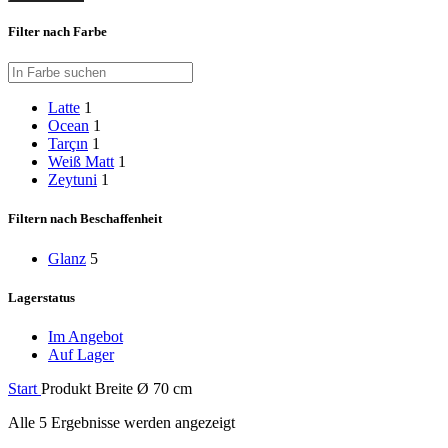
Filter nach Farbe
Latte
1
Ocean
1
Tarçın
1
Weiß Matt
1
Zeytuni
1
Filtern nach Beschaffenheit
Glanz
5
Lagerstatus
Im Angebot
Auf Lager
Start
Produkt Breite
Ø 70 cm
Alle 5 Ergebnisse werden angezeigt