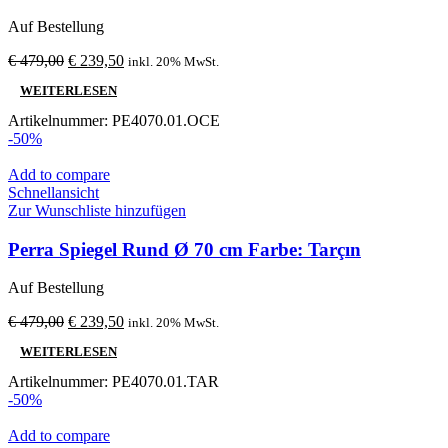
Auf Bestellung
Ursprünglicher
Aktueller
€
479,00
€
239,50
inkl. 20% MwSt.
Preis
Preis
WEITERLESEN
war:
ist:
€ 479,00
€ 239,50.
Artikelnummer:
PE4070.01.OCE
-50%
Add to compare
Schnellansicht
Zur Wunschliste hinzufügen
Perra Spiegel Rund Ø 70 cm Farbe: Tarçın
Auf Bestellung
Ursprünglicher
Aktueller
€
479,00
€
239,50
inkl. 20% MwSt.
Preis
Preis
WEITERLESEN
war:
ist:
€ 479,00
€ 239,50.
Artikelnummer:
PE4070.01.TAR
-50%
Add to compare