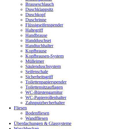
Brauseschlauch
Duschklappsitz
Duschkopf
Duschrinne
Flüssigseifenspender
Haltegriff
Handbrause
Handduschset
Handtuchhalter
Kopfbrause
Kopfbrausen-System
Mülleimer
Säulenduschsystem
Seifenschale
Sicherheitsgriff
Toilettenpapierspender
Toilettensitzauflagen
WC-Bürstengarnitur
WC-Papierrollenhalter
Zahnputzbecherhalter
Fliesen
Bodenfliesen
Wandfliesen
Überdachungen & Glassysteme
Waschbecken