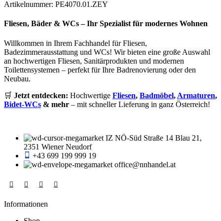
€ 479,00
€ 239,50.
Artikelnummer:
PE4070.01.ZEY
Fliesen, Bäder & WCs – Ihr Spezialist für modernes Wohnen
Willkommen in Ihrem Fachhandel für Fliesen,
Badezimmerausstattung und WCs! Wir bieten eine große Auswahl
an hochwertigen Fliesen, Sanitärprodukten und modernen
Toilettensystemen – perfekt für Ihre Badrenovierung oder den
Neubau.
🛒
Jetzt entdecken:
Hochwertige
Fliesen
,
Badmöbel
,
Armaturen
,
Bidet-WCs
& mehr
– mit schneller Lieferung in ganz Österreich!
IZ NÖ-Süd Straße 14 Blau 21,
2351 Wiener Neudorf
+43 699 199 999 19
office@nnhandel.at
Informationen
Shop