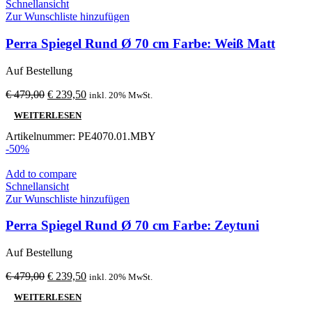
Schnellansicht
Zur Wunschliste hinzufügen
Perra Spiegel Rund Ø 70 cm Farbe: Weiß Matt
Auf Bestellung
Ursprünglicher
Aktueller
€
479,00
€
239,50
inkl. 20% MwSt.
Preis
Preis
WEITERLESEN
war:
ist:
€ 479,00
€ 239,50.
Artikelnummer:
PE4070.01.MBY
-50%
Add to compare
Schnellansicht
Zur Wunschliste hinzufügen
Perra Spiegel Rund Ø 70 cm Farbe: Zeytuni
Auf Bestellung
Ursprünglicher
Aktueller
€
479,00
€
239,50
inkl. 20% MwSt.
Preis
Preis
WEITERLESEN
war:
ist: