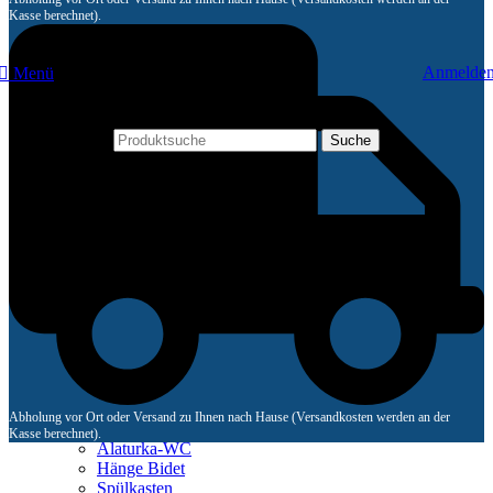
Kasse berechnet).
Anmelde
Menü
Suche
Schließen
Unterkategorien
WCs
Hänge-WC-Sets
Stand-WC-Sets
WC Deckel
Betätigungsplatte
Urinal
Reservoir & Vorwandelemente
Stand Bidet
Abholung vor Ort oder Versand zu Ihnen nach Hause (Versandkosten werden an der
Bidet
Kasse berechnet).
Alaturka-WC
Hänge Bidet
Spülkasten