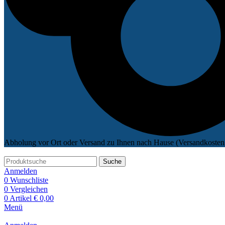
Abholung vor Ort oder Versand zu Ihnen nach Hause (Versandkosten 
Suche
Anmelden
0
Wunschliste
0
Vergleichen
0
Artikel
€
0,00
Menü