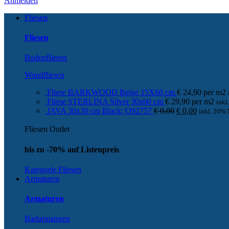
Anmelden
Fliesen
Fliesen
Bodenfliesen
Wandfliesen
Fliese BARKWOOD Beige 15X60 cm
€
24,90
per
m
2
Fliese STERLINA Silver 30x60 cm
€
29,90
per
m
2
ink
Ursprünglicher
Aktueller
JAVA 30x30 cm Black; O92757
€
0,00
€
0,00
inkl. 20%
Preis
Preis
war:
ist:
Fliesen Outlet
€ 0,00
€ 0,00.
bis zu -70% auf Listenpreis
Kategorie Fliesen
Armaturen
Armaturen
Badarmaturen