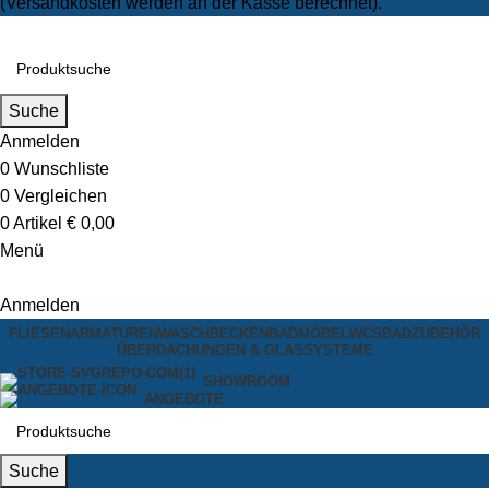
(Versandkosten werden an der Kasse berechnet).
Suche
Anmelden
0
Wunschliste
0
Vergleichen
0
Artikel
€
0,00
Menü
Anmelden
FLIESEN
ARMATUREN
WASCHBECKEN
BADMÖBEL
WCS
BADZUBEHÖR
ÜBERDACHUNGEN & GLASSYSTEME
SHOWROOM
ANGEBOTE
Suche