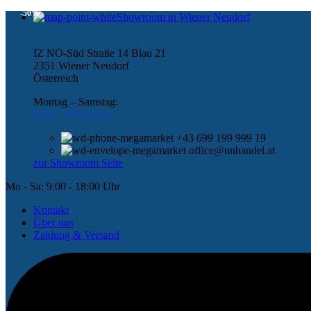
-50%
Showroom in Wiener Neudorf
IZ NÖ-Süd Straße 14 Blau 21
2351 Wiener Neudorf
Österreich
Montag – Samstag:
9:00 -
18:00 Uhr
+43 699 199 999 19
office@nnhandel.at
zur Showroom Seite
Mo - Sa: 9:00 - 18:00 Uhr
Kontakt
Über uns
Zahlung & Versand