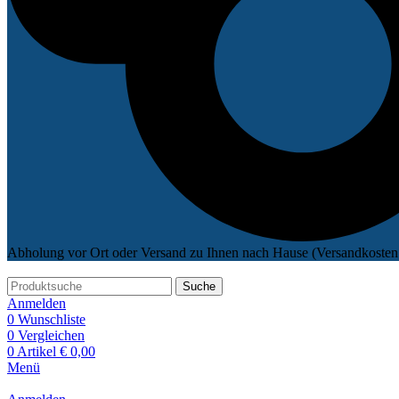
Abholung vor Ort oder Versand zu Ihnen nach Hause (Versandkosten 
Suche
Anmelden
0
Wunschliste
0
Vergleichen
0
Artikel
€
0,00
Menü