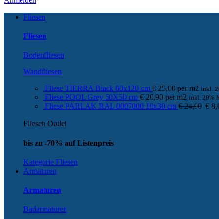
Anmelden
Fliesen
Fliesen
Bodenfliesen
Wandfliesen
Fliese TIERRA Black 60x120 cm
€
25,00
per
m
2
inkl.
Fliese POOL Grey 50X50 cm
€
20,90
per
m
2
inkl. 20%
Fliese PARLAK RAL 0007000 10x30 cm
€
24,90
€
8,
Fliesen Outlet
bis zu -70% auf Listenpreis
Kategorie Fliesen
Armaturen
Armaturen
Badarmaturen