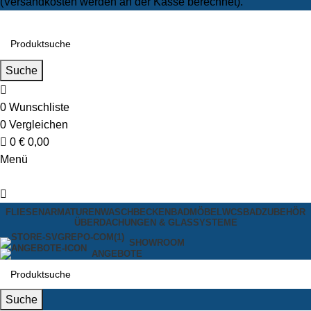
(Versandkosten werden an der Kasse berechnet).
Suche
0
Wunschliste
0
Vergleichen
0
€
0,00
Menü
FLIESEN
ARMATUREN
WASCHBECKEN
BADMÖBEL
WCS
BADZUBEHÖR
ÜBERDACHUNGEN & GLASSYSTEME
SHOWROOM
ANGEBOTE
Suche