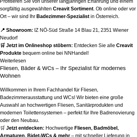
Profitieren Sie von unserer langjährigen Erfahrung und einem
sorgfältig ausgewählten
Creavit Sortiment
. Ob online oder vor
Ort – wir sind Ihr
Badezimmer-Spezialist
in Österreich.
📍 Showroom:
IZ NÖ-Süd Straße 14 Blau 21, 2351 Wiener
Neudorf
🛒 Jetzt im Onlineshop stöbern:
Entdecken Sie alle
Creavit
Produkte
bequem online bei NNHandel!
Weiterlesen
Fliesen, Bäder & WCs – Ihr Spezialist für modernes
Wohnen
Willkommen in Ihrem Fachhandel für Fliesen,
Badezimmerausstattung und WCs! Wir bieten eine große
Auswahl an hochwertigen Fliesen, Sanitärprodukten und
modernen Toilettensystemen – perfekt für Ihre Badrenovierung
oder den Neubau.
🛒
Jetzt entdecken:
Hochwertige
Fliesen
,
Badmöbel
,
Armaturen
,
Bidet-WCs
& mehr
– mit schneller Lieferung in