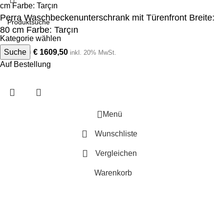
Perra Waschbeckenunterschrank mit Türenfront Breite:
80 cm Farbe: Tarçın
Kategorie wählen
Suche
€
1609,50
€
3219,00
inkl. 20% MwSt.
Auf Bestellung
Menü
Wunschliste
Vergleichen
Warenkorb