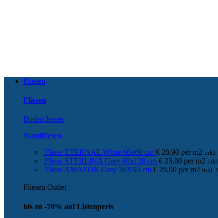
Fliesen
Fliesen
Bodenfliesen
Wandfliesen
Fliese ETERNAL White 60x60 cm
€
28,90
per
m
2
inkl
Fliese STERLINA Grey 60x120 cm
€
25,00
per
m
2
ink
Fliese AMAZON Grey 30X60 cm
€
29,90
per
m
2
inkl.
Fliesen Outlet
bis zu -70% auf Listenpreis