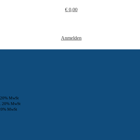
€
0,00
Anmelden
. 20% MwSt
l. 20% MwSt
 20% MwSt