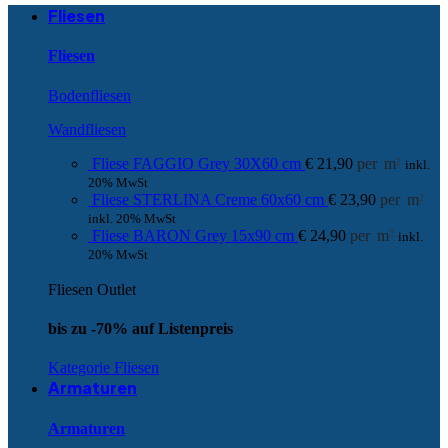
Fliesen
Fliesen
Bodenfliesen
Wandfliesen
Fliese FAGGIO Grey 30X60 cm
€
21,90
per
m
2
inkl.
20% MwSt
Fliese STERLINA Creme 60x60 cm
€
23,90
per
m
2
inkl. 20% MwSt
Fliese BARON Grey 15x90 cm
€
24,90
per
m
2
inkl.
20% MwSt
Fliesen Outlet
bis zu -70% auf Listenpreis
Kategorie Fliesen
Armaturen
Armaturen