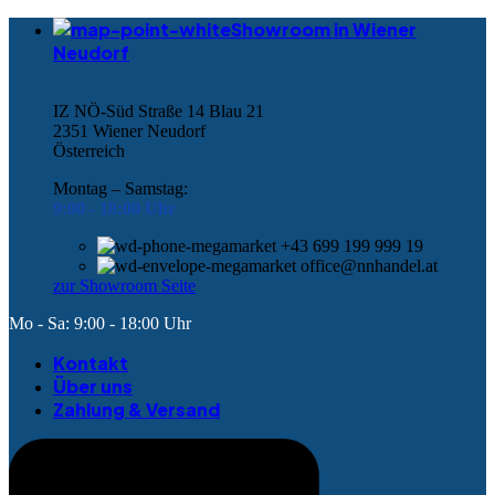
Showroom in Wiener
Neudorf
IZ NÖ-Süd Straße 14 Blau 21
2351 Wiener Neudorf
Österreich
Montag – Samstag:
9:00 -
18:00 Uhr
+43 699 199 999 19
office@nnhandel.at
zur Showroom Seite
Mo - Sa: 9:00 - 18:00 Uhr
Kontakt
Über uns
Zahlung & Versand