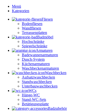
Menü
Kategorien
Fliesen
Bodenfliesen
Wandfliesen
Terrassenplatten
Badmöbel
Hochschränke
Spiegelschränke
Armaturen
Badewannenarmaturen
Dusch-System
Küchenarmaturen
Waschbeckenarmaturen
Waschbecken
Aufsatzwaschbecken
Standwaschbecken
Unterbauwaschbecken
WCs
Hänge-WC
Stand-WC-Sets
Betätigungsplatte
Badzubehör