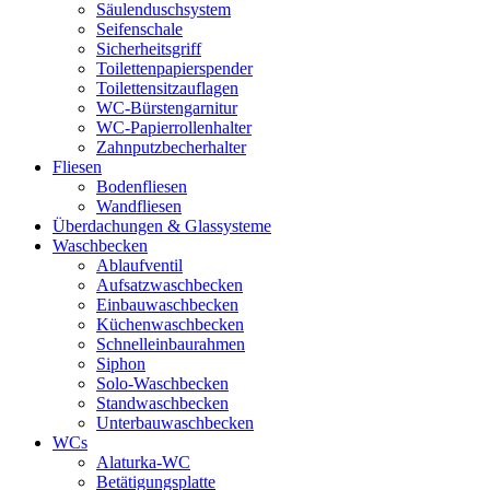
Säulenduschsystem
Seifenschale
Sicherheitsgriff
Toilettenpapierspender
Toilettensitzauflagen
WC-Bürstengarnitur
WC-Papierrollenhalter
Zahnputzbecherhalter
Fliesen
Bodenfliesen
Wandfliesen
Überdachungen & Glassysteme
Waschbecken
Ablaufventil
Aufsatzwaschbecken
Einbauwaschbecken
Küchenwaschbecken
Schnelleinbaurahmen
Siphon
Solo-Waschbecken
Standwaschbecken
Unterbauwaschbecken
WCs
Alaturka-WC
Betätigungsplatte