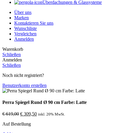
Überdachungen & Glassysteme
Über uns
Marken
Kontaktieren Sie uns
Wunschliste
Vergleichen
Anmelden
Warenkorb
Schließen
Anmelden
Schließen
Noch nicht registriert?
Benutzerkonto erstellen
Perra Spiegel Rund Ø 90 cm Farbe: Latte
Ursprünglicher
Aktueller
€
619,00
€
309,50
inkl. 20% MwSt.
Preis
Preis
Auf Bestellung
war:
ist:
€ 619,00
€ 309,50.