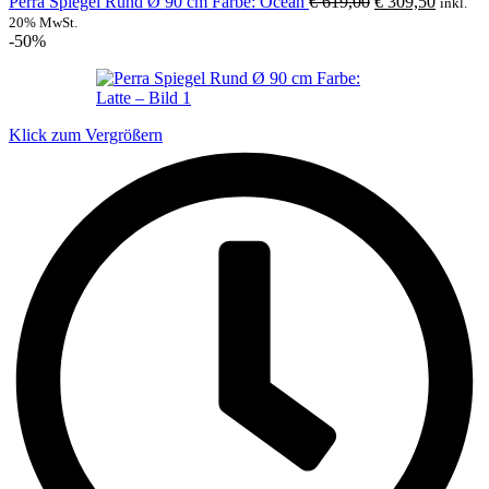
Ursprünglicher
Aktuell
Perra Spiegel Rund Ø 90 cm Farbe: Ocean
€
619,00
€
309,50
inkl.
Preis
Preis
20% MwSt.
war:
ist:
-50%
€ 619,00
€ 309,5
Klick zum Vergrößern