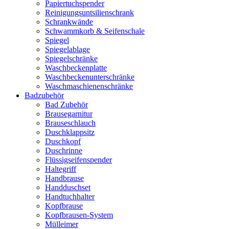
Papiertuchspender
Reinigungsuntsilienschrank
Schrankwände
Schwammkorb & Seifenschale
Spiegel
Spiegelablage
Spiegelschränke
Waschbeckenplatte
Waschbeckenunterschränke
Waschmaschienenschränke
Badzubehör
Bad Zubehör
Brausegarnitur
Brauseschlauch
Duschklappsitz
Duschkopf
Duschrinne
Flüssigseifenspender
Haltegriff
Handbrause
Handduschset
Handtuchhalter
Kopfbrause
Kopfbrausen-System
Mülleimer