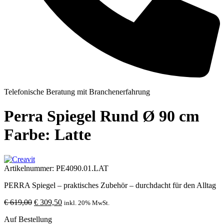
Telefonische Beratung mit Branchenerfahrung
Perra Spiegel Rund Ø 90 cm
Farbe: Latte
Artikelnummer:
PE4090.01.LAT
PERRA Spiegel – praktisches Zubehör – durchdacht für den Alltag
Ursprünglicher
Aktueller
€
619,00
€
309,50
inkl. 20% MwSt.
Preis
Preis
Auf Bestellung
war:
ist: