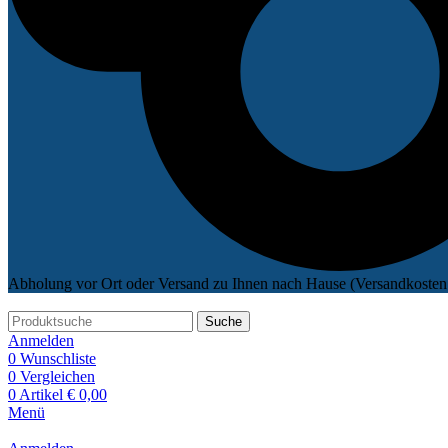
Abholung vor Ort oder Versand zu Ihnen nach Hause (Versandkosten 
Suche
Anmelden
0
Wunschliste
0
Vergleichen
0
Artikel
€
0,00
Menü