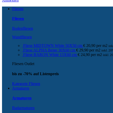
Anmelden
Fliesen
Fliesen
Bodenfliesen
Wandfliesen
Fliese MIDTOWN White 50X50 cm
€
20,90
per
m
2
in
Fliese ALPHA Beige 30X60 cm
€
29,90
per
m
2
inkl. 2
Fliese BARON White 15X60 cm
€
24,90
per
m
2
inkl. 
Fliesen Outlet
bis zu -70% auf Listenpreis
Kategorie Fliesen
Armaturen
Armaturen
Badarmaturen