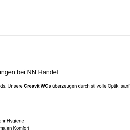
ungen bei NN Handel
rds. Unsere
Creavit WCs
überzeugen durch stilvolle Optik, san
mehr Hygiene
imalen Komfort