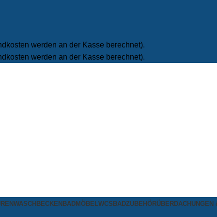
ndkosten werden an der Kasse berechnet).
ndkosten werden an der Kasse berechnet).
UREN
WASCHBECKEN
BADMÖBEL
WCS
BADZUBEHÖR
ÜBERDACHUNGEN 