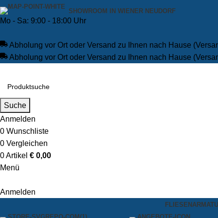
SHOWROOM IN WIENER NEUDORF
Mo - Sa: 9:00 - 18:00 Uhr
Abholung vor Ort oder Versand zu Ihnen nach Hause (Versa
Abholung vor Ort oder Versand zu Ihnen nach Hause (Versa
Suche
Anmelden
0
Wunschliste
0
Vergleichen
0
Artikel
€
0,00
Menü
Anmelden
FLIESEN
ARMAT