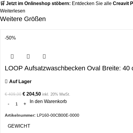
🛒 Jetzt im Onlineshop stöbern:
Entdecken Sie alle
Creavit 
Weiterlesen
Weitere Größen
-50%
LOOP Aufsatzwaschbecken Oval Breite: 40 
Auf Lager
€
204,50
€
409,00
inkl. 20% MwSt.
In den Warenkorb
Artikelnummer:
LP160-00CB00E-0000
GEWICHT