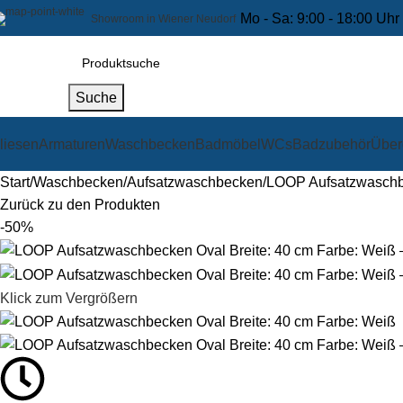
0
Mo - Sa: 9:00 - 18:00 Uhr
Showroom in Wiener Neudorf
Suche
liesen
Armaturen
Waschbecken
Badmöbel
WCs
Badzubehör
Über
Start
Waschbecken
Aufsatzwaschbecken
LOOP Aufsatzwaschbe
Zurück zu den Produkten
-50%
Klick zum Vergrößern