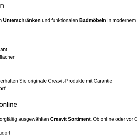
en
en
Unterschränken
und funktionalen
Badmöbeln
in modernem 
gant
flächen
rhalten Sie originale Creavit-Produkte mit Garantie
orf
online
sorgfältig ausgewählten
Creavit Sortiment
. Ob online oder vor O
udorf