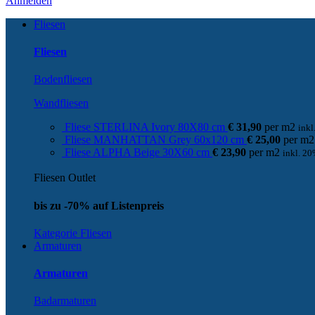
Anmelden
Fliesen
Fliesen
Bodenfliesen
Wandfliesen
Fliese STERLINA Ivory 80X80 cm
€
31,90
per
m
2
ink
Fliese MANHATTAN Grey 60x120 cm
€
25,00
per
m
2
Fliese ALPHA Beige 30X60 cm
€
23,90
per
m
2
inkl. 2
Fliesen Outlet
bis zu -70% auf Listenpreis
Kategorie Fliesen
Armaturen
Armaturen
Badarmaturen