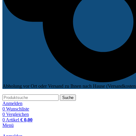
Abholung vor Ort oder Versand zu Ihnen nach Hause (Versandkosten 
Suche
Anmelden
0
Wunschliste
0
Vergleichen
0
Artikel
€
0,00
Menü