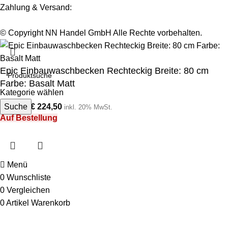
Zahlung & Versand:
© Copyright NN Handel GmbH Alle Rechte vorbehalten.
Epic Einbauwaschbecken Rechteckig Breite: 80 cm
Farbe: Basalt Matt
Kategorie wählen
Suche
€
224,50
€
449,00
inkl. 20% MwSt.
Auf Bestellung
Menü
0
Wunschliste
0
Vergleichen
0
Artikel
Warenkorb