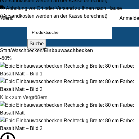
(Versandkosten werden an der Kasse berechnet).
Abholung vor Ort oder Versand zu Ihnen nach Hause
(Versandkosten werden an der Kasse berechnet).
Menü
Anmeld
Suche
Start
Waschbecken
Einbauwaschbecken
-50%
Klick zum Vergrößern