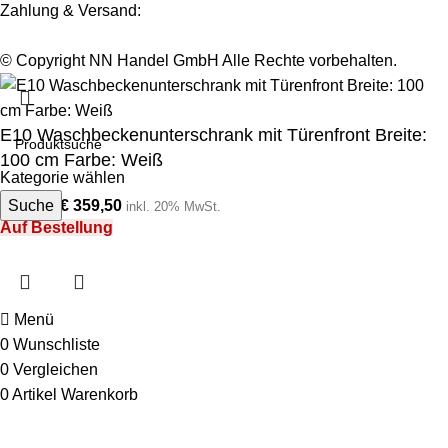
Zahlung & Versand:
© Copyright NN Handel GmbH Alle Rechte vorbehalten.
E10 Waschbeckenunterschrank mit Türenfront Breite:
100 cm Farbe: Weiß
Kategorie wählen
Suche
€
359,50
€
719,00
inkl. 20% MwSt.
Auf Bestellung
Menü
0
Wunschliste
0
Vergleichen
0
Artikel
Warenkorb