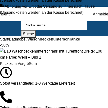
(Versandkosten werden an der Kasse berechnet).
Abholung vor Ort oder Versand zu Ihnen nach Hause
(Versandkosten werden an der Kasse berechnet).
Menü
Anmeld
Suche
Start
Badmöbel
Waschbeckenunterschränke
-50%
Klick zum Vergrößern
Sofort versandfertig: 1-3 Werktage Lieferzeit
Telefonische Beratung mit Branchenerfahrung