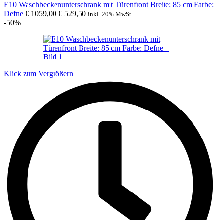
E10 Waschbeckenunterschrank mit Türenfront Breite: 85 cm Farbe:
Ursprünglicher
Aktueller
Defne
€
1059,00
€
529,50
inkl. 20% MwSt.
Preis
Preis
-50%
war:
ist:
€ 1059,00
€ 529,50.
Klick zum Vergrößern