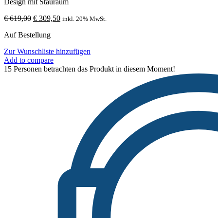
Design mit Stauraum
Ursprünglicher
Aktueller
€
619,00
€
309,50
inkl. 20% MwSt.
Preis
Preis
Auf Bestellung
war:
ist:
€ 619,00
€ 309,50.
Zur Wunschliste hinzufügen
Add to compare
15
Personen betrachten das Produkt in diesem Moment!