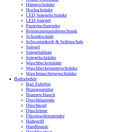
Hängeschränke
Hochschränke
LED Spiegelschränke
LED-Spiegel
Papiertuchspender
Reinigungsuntsilienschrank
Schrankwände
Schwammkorb & Seifenschale
Spiegel
Spiegelablage
Spiegelschränke
Waschbeckenplatte
Waschbeckenunterschränke
Waschmaschienenschränke
Badzubehör
Bad Zubehör
Brausegarnitur
Brauseschlauch
Duschklappsitz
Duschkopf
Duschrinne
Flüssigseifenspender
Haltegriff
Handbrause
Handduschset