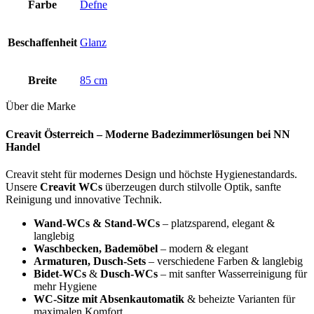
Farbe
Defne
Beschaffenheit
Glanz
Breite
85 cm
Über die Marke
Creavit Österreich – Moderne Badezimmerlösungen bei NN
Handel
Creavit steht für modernes Design und höchste Hygienestandards.
Unsere
Creavit WCs
überzeugen durch stilvolle Optik, sanfte
Reinigung und innovative Technik.
Wand-WCs & Stand-WCs
– platzsparend, elegant &
langlebig
Waschbecken, Bademöbel
– modern & elegant
Armaturen, Dusch-Sets
– verschiedene Farben & langlebig
Bidet-WCs
&
Dusch-WCs
– mit sanfter Wasserreinigung für
mehr Hygiene
WC-Sitze mit Absenkautomatik
& beheizte Varianten für
maximalen Komfort