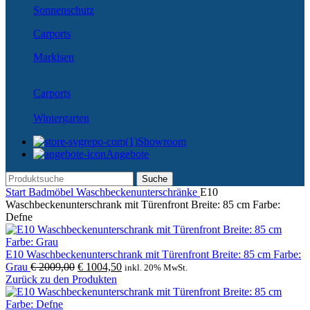
Sonnenschutz
Carports
Markisen
Carports
Wintergarten
Showroom
Angebote
Suche
Start
Badmöbel
Waschbeckenunterschränke
E10
Waschbeckenunterschrank mit Türenfront Breite: 85 cm Farbe:
Defne
E10 Waschbeckenunterschrank mit Türenfront Breite: 85 cm Farbe:
Ursprünglicher
Aktueller
Grau
€
2009,00
€
1004,50
inkl. 20% MwSt.
Preis
Preis
Zurück zu den Produkten
war:
ist:
€ 2009,00
€ 1004,50.