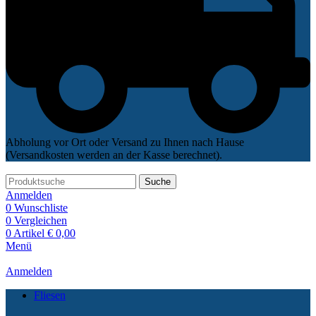
Abholung vor Ort oder Versand zu Ihnen nach Hause
(Versandkosten werden an der Kasse berechnet).
Suche
Anmelden
0
Wunschliste
0
Vergleichen
0
Artikel
€
0,00
Menü
Anmelden
Fliesen