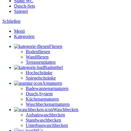
Stand WC
Dusch-Sets
Spiegel
Schließen
Menü
Kategorien
Fliesen
Bodenfliesen
Wandfliesen
Terrassenplatten
Badmöbel
Hochschränke
Spiegelschränke
Armaturen
Badewannenarmaturen
Dusch-System
Küchenarmaturen
Waschbeckenarmaturen
Waschbecken
Aufsatzwaschbecken
Standwaschbecken
Unterbauwaschbecken
WCs