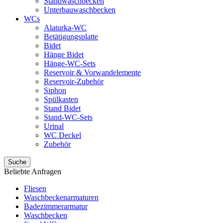
Standwaschbecken
Unterbauwaschbecken
WCs
Alaturka-WC
Betätigungsplatte
Bidet
Hänge Bidet
Hänge-WC-Sets
Reservoir & Vorwandelemente
Reservoir-Zubehör
Siphon
Spülkasten
Stand Bidet
Stand-WC-Sets
Urinal
WC Deckel
Zubehör
Suche
Beliebte Anfragen
Fliesen
Waschbeckenarmaturen
Badezimmerarmatur
Waschbecken