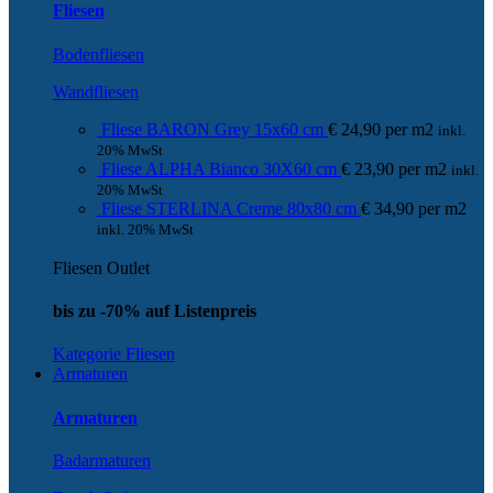
Fliesen
Bodenfliesen
Wandfliesen
Fliese BARON Grey 15x60 cm
€
24,90
per
m
2
inkl.
20% MwSt
Fliese ALPHA Bianco 30X60 cm
€
23,90
per
m
2
inkl.
20% MwSt
Fliese STERLINA Creme 80x80 cm
€
34,90
per
m
2
inkl. 20% MwSt
Fliesen Outlet
bis zu -70% auf Listenpreis
Kategorie Fliesen
Armaturen
Armaturen
Badarmaturen