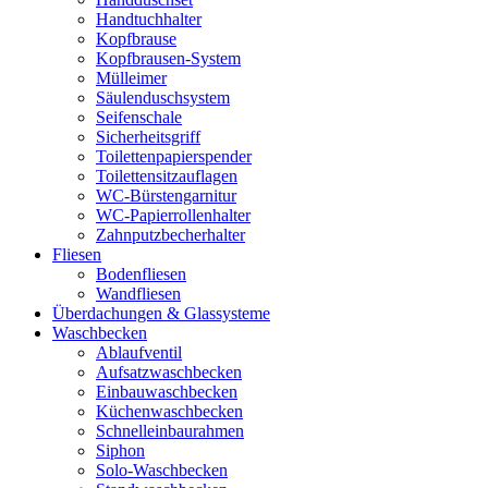
Handtuchhalter
Kopfbrause
Kopfbrausen-System
Mülleimer
Säulenduschsystem
Seifenschale
Sicherheitsgriff
Toilettenpapierspender
Toilettensitzauflagen
WC-Bürstengarnitur
WC-Papierrollenhalter
Zahnputzbecherhalter
Fliesen
Bodenfliesen
Wandfliesen
Überdachungen & Glassysteme
Waschbecken
Ablaufventil
Aufsatzwaschbecken
Einbauwaschbecken
Küchenwaschbecken
Schnelleinbaurahmen
Siphon
Solo-Waschbecken