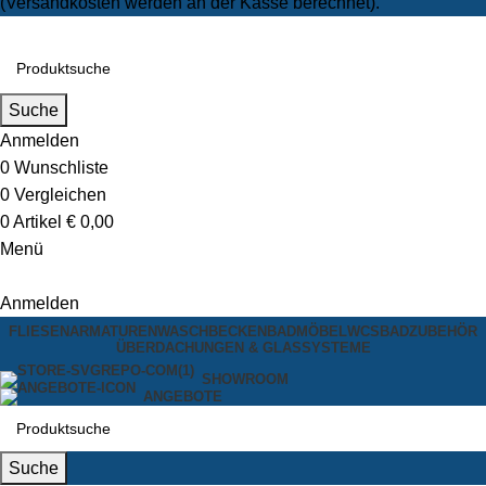
(Versandkosten werden an der Kasse berechnet).
Suche
Anmelden
0
Wunschliste
0
Vergleichen
0
Artikel
€
0,00
Menü
Anmelden
FLIESEN
ARMATUREN
WASCHBECKEN
BADMÖBEL
WCS
BADZUBEHÖR
ÜBERDACHUNGEN & GLASSYSTEME
SHOWROOM
ANGEBOTE
Suche