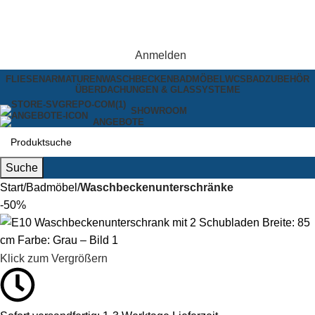
Anmelden
FLIESEN
ARMATUREN
WASCHBECKEN
BADMÖBEL
WCS
BADZUBEHÖR
ÜBERDACHUNGEN & GLASSYSTEME
SHOWROOM
ANGEBOTE
Suche
Start
Badmöbel
Waschbeckenunterschränke
-50%
Klick zum Vergrößern