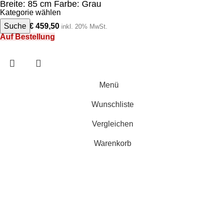
Breite: 85 cm Farbe: Grau
Kategorie wählen
Suche
€
459,50
€
919,00
inkl. 20% MwSt.
Auf Bestellung
Menü
Wunschliste
Vergleichen
Warenkorb