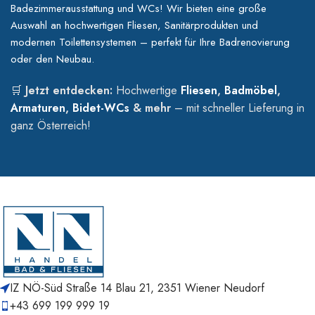
Badezimmerausstattung und WCs! Wir bieten eine große
Hotels oder gewerbliche Objekte.
Auswahl an hochwertigen Fliesen, Sanitärprodukten und
Creavit Waschtische, Möbel &
modernen Toilettensystemen – perfekt für Ihre Badrenovierung
oder den Neubau.
Badlösungen
🛒
Jetzt entdecken:
Hochwertige
Fliesen
,
Badmöbel
,
Gestalten Sie Ihr Badezimmer mit
Creavit Waschtischen
,
Armaturen
,
Bidet-WCs
& mehr
– mit schneller Lieferung in
edlen
Unterschränken
und funktionalen
Badmöbeln
in
ganz Österreich!
modernem Design.
Freihängende oder bodenstehende Waschtischunterschränke
Hochschränke, Spiegel & Zubehör passend zum Creavit-Stil
Vielfältige
Designlinien
– von minimalistisch bis klassisch-
elegant
Langlebige Materialien, einfache Montage & pflegeleichte
Oberflächen
Warum Creavit bei NN Handel
IZ NÖ-Süd Straße 14 Blau 21, 2351 Wiener Neudorf
kaufen?
+43 699 199 999 19