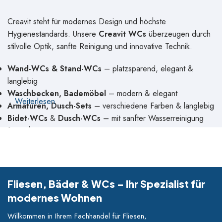
Creavit steht für modernes Design und höchste
Hygienestandards. Unsere
Creavit WCs
überzeugen durch
stilvolle Optik, sanfte Reinigung und innovative Technik.
Wand-WCs & Stand-WCs
– platzsparend, elegant &
langlebig
Waschbecken, Bademöbel
– modern & elegant
Weiterlesen
Armaturen, Dusch-Sets
– verschiedene Farben & langlebig
Bidet-WCs
&
Dusch-WCs
– mit sanfter Wasserreinigung
für mehr Hygiene
WC-Sitze mit Absenkautomatik
& beheizte Varianten für
maximalen Komfort
Geruchsabsaugung
& pflegeleichte Oberflächen
Unsere Bestseller von Creavit
Fliesen, Bäder & WCs – Ihr Spezialist für
modernes Wohnen
Ob klassisch oder modern – bei
NN Handel
finden Sie die
Willkommen in Ihrem Fachhandel für Fliesen,
beliebtesten
Creavit-Modelle
, ideal für private Haushalte,