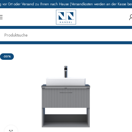
vor Ort oder Versand zu Ihnen nach Hause (Versandkosten werden an der Kasse bere
Start
Badmöbel
Waschbeckenunterschränke
-50%
Klick zum Vergrößern