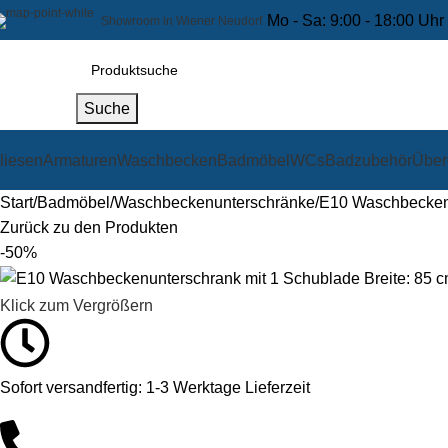
Mo - Sa: 9:00 - 18:00 Uhr
Showroom in Wiener Neudorf
Suche
liesen
Armaturen
Waschbecken
Badmöbel
WCs
Badzubehör
Über
Start
Badmöbel
Waschbeckenunterschränke
E10 Waschbeckenun
Zurück zu den Produkten
-50%
Klick zum Vergrößern
Sofort versandfertig: 1-3 Werktage Lieferzeit