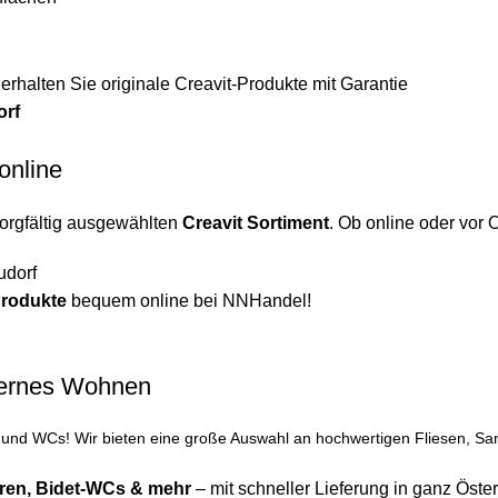
rhalten Sie originale Creavit-Produkte mit Garantie
orf
online
sorgfältig ausgewählten
Creavit Sortiment
. Ob online oder vor O
udorf
Produkte
bequem online bei NNHandel!
odernes Wohnen
nd WCs! Wir bieten eine große Auswahl an hochwertigen Fliesen, Sani
ren
,
Bidet-WCs
& mehr
– mit schneller Lieferung in ganz Öster