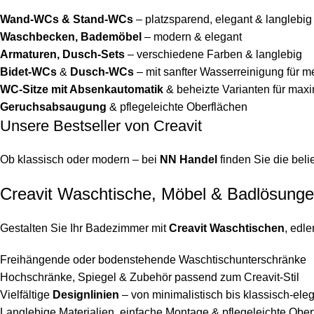
Wand-WCs & Stand-WCs
– platzsparend, elegant & langlebig
Waschbecken, Bademöbel
– modern & elegant
Armaturen, Dusch-Sets
– verschiedene Farben & langlebig
Bidet-WCs
&
Dusch-WCs
– mit sanfter Wasserreinigung für 
WC-Sitze mit Absenkautomatik
& beheizte Varianten für max
Geruchsabsaugung
& pflegeleichte Oberflächen
Unsere Bestseller von Creavit
Ob klassisch oder modern – bei
NN Handel
finden Sie die bel
Creavit Waschtische, Möbel & Badlösung
Gestalten Sie Ihr Badezimmer mit
Creavit Waschtischen
, edl
Freihängende oder bodenstehende Waschtischunterschränke
Hochschränke, Spiegel & Zubehör passend zum Creavit-Stil
Vielfältige
Designlinien
– von minimalistisch bis klassisch-ele
Langlebige Materialien, einfache Montage & pflegeleichte Ober