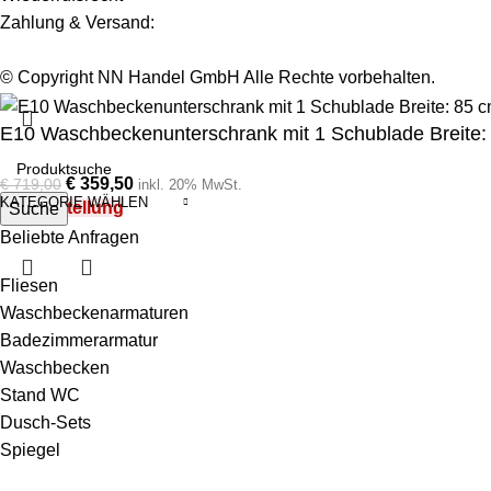
Zahlung & Versand:
© Copyright NN Handel GmbH Alle Rechte vorbehalten.
E10 Waschbeckenunterschrank mit 1 Schublade Breite: 
€
359,50
€
719,00
inkl. 20% MwSt.
KATEGORIE WÄHLEN
Auf Bestellung
Suche
Beliebte Anfragen
Fliesen
Waschbeckenarmaturen
Badezimmerarmatur
Waschbecken
Stand WC
Dusch-Sets
Spiegel