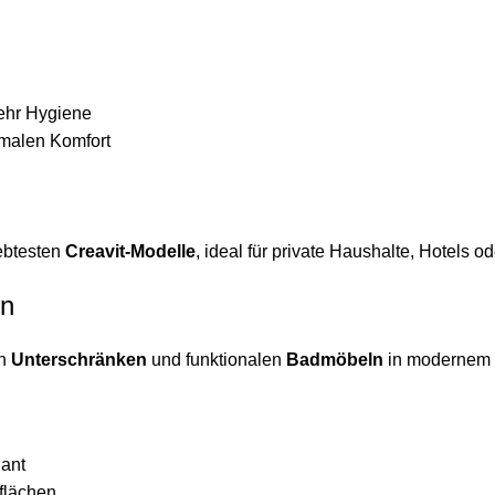
mehr Hygiene
imalen Komfort
iebtesten
Creavit-Modelle
, ideal für private Haushalte, Hotels 
en
en
Unterschränken
und funktionalen
Badmöbeln
in modernem 
gant
flächen