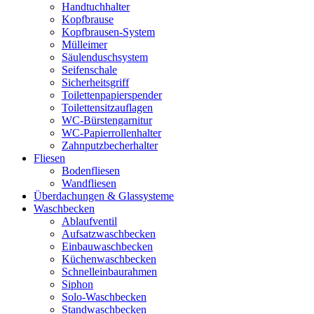
Handtuchhalter
Kopfbrause
Kopfbrausen-System
Mülleimer
Säulenduschsystem
Seifenschale
Sicherheitsgriff
Toilettenpapierspender
Toilettensitzauflagen
WC-Bürstengarnitur
WC-Papierrollenhalter
Zahnputzbecherhalter
Fliesen
Bodenfliesen
Wandfliesen
Überdachungen & Glassysteme
Waschbecken
Ablaufventil
Aufsatzwaschbecken
Einbauwaschbecken
Küchenwaschbecken
Schnelleinbaurahmen
Siphon
Solo-Waschbecken
Standwaschbecken