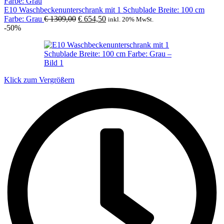
€ 2359,00
€ 1179,50.
E10 Waschbeckenunterschrank mit 1 Schublade Breite: 100 cm
Ursprünglicher
Aktueller
Farbe: Grau
€
1309,00
€
654,50
inkl. 20% MwSt.
Preis
Preis
-50%
war:
ist:
€ 1309,00
€ 654,50.
Klick zum Vergrößern