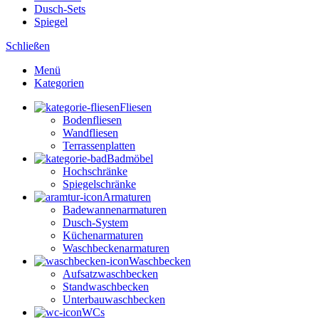
Dusch-Sets
Spiegel
Schließen
Menü
Kategorien
Fliesen
Bodenfliesen
Wandfliesen
Terrassenplatten
Badmöbel
Hochschränke
Spiegelschränke
Armaturen
Badewannenarmaturen
Dusch-System
Küchenarmaturen
Waschbeckenarmaturen
Waschbecken
Aufsatzwaschbecken
Standwaschbecken
Unterbauwaschbecken
WCs