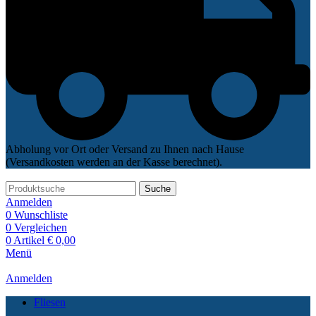
Abholung vor Ort oder Versand zu Ihnen nach Hause
(Versandkosten werden an der Kasse berechnet).
Suche
Anmelden
0
Wunschliste
0
Vergleichen
0
Artikel
€
0,00
Menü
Anmelden
Fliesen