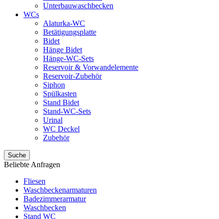
Unterbauwaschbecken
WCs
Alaturka-WC
Betätigungsplatte
Bidet
Hänge Bidet
Hänge-WC-Sets
Reservoir & Vorwandelemente
Reservoir-Zubehör
Siphon
Spülkasten
Stand Bidet
Stand-WC-Sets
Urinal
WC Deckel
Zubehör
Suche
Beliebte Anfragen
Fliesen
Waschbeckenarmaturen
Badezimmerarmatur
Waschbecken
Stand WC