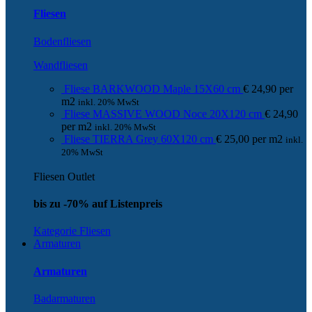
Fliesen
Bodenfliesen
Wandfliesen
Fliese BARKWOOD Maple 15X60 cm
€
24,90
per
m
2
inkl. 20% MwSt
Fliese MASSIVE WOOD Noce 20X120 cm
€
24,90
per
m
2
inkl. 20% MwSt
Fliese TIERRA Grey 60X120 cm
€
25,00
per
m
2
inkl.
20% MwSt
Fliesen Outlet
bis zu -70% auf Listenpreis
Kategorie Fliesen
Armaturen
Armaturen
Badarmaturen