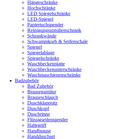
Hängeschränke
Hochschränke
LED Spiegelschränke
LED-Spiegel
Papiertuchspender
Reinigungsuntsilienschrank
Schrankwände
Schwammkorb & Seifenschale
Spiegel
Spiegelablage
Spiegelschränke
Waschbeckenplatte
Waschbeckenunterschränke
Waschmaschienenschränke
Badzubehör
Bad Zubehör
Brausegarnitur
Brauseschlauch
Duschklappsitz
Duschkopf
Duschrinne
Flüssigseifenspender
Haltegriff
Handbrause
Handduschset