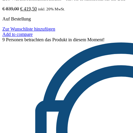
Ursprünglicher
Aktueller
€
839,00
€
419,50
inkl. 20% MwSt.
Preis
Preis
Auf Bestellung
war:
ist:
€ 839,00
€ 419,50.
Zur Wunschliste hinzufügen
Add to compare
9
Personen betrachten das Produkt in diesem Moment!