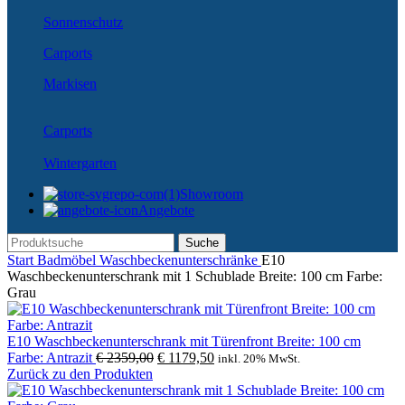
Sonnenschutz
Carports
Markisen
Carports
Wintergarten
Showroom
Angebote
Suche
Start
Badmöbel
Waschbeckenunterschränke
E10
Waschbeckenunterschrank mit 1 Schublade Breite: 100 cm Farbe:
Grau
E10 Waschbeckenunterschrank mit Türenfront Breite: 100 cm
Ursprünglicher
Aktueller
Farbe: Antrazit
€
2359,00
€
1179,50
inkl. 20% MwSt.
Preis
Preis
Zurück zu den Produkten
war:
ist: