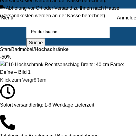
(Versandkosten werden an der Kasse berechnet).
Abholung vor Ort oder Versand zu Ihnen nach Hause
(Versandkosten werden an der Kasse berechnet).
Menü
Anmeld
Suche
Start
Badmöbel
Hochschränke
-50%
Klick zum Vergrößern
Sofort versandfertig: 1-3 Werktage Lieferzeit
Telefonische Beratung mit Branchenerfahrung