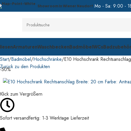
Mo - Sa: 9:00 - 1
Showroom In Wiener Neudorf
liesen
Armaturen
Waschbecken
Badmöbel
WCs
Badzubehö
Start
Badmöbel
Hochschränke
E10 Hochschrank Rechtsanschlag 
Zurück zu den Produkten
-50%
Klick zum Vergrößern
Sofort versandfertig: 1-3 Werktage Lieferzeit