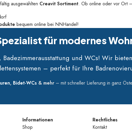
gfältig ausgewählten
Creavit Sortiment
. Ob online oder vor Ort –
orf
rodukte
bequem online bei NNHandel!
 Spezialist für modernes Wo
n, Badezimmerausstattung und WCs! Wir biete
lettensystemen – perfekt für Ihre Badrenovi
uren
,
Bidet-WCs
& mehr
– mit schneller Lieferung in ganz Öste
Informationen
Rechtliches
Shop
Kontakt